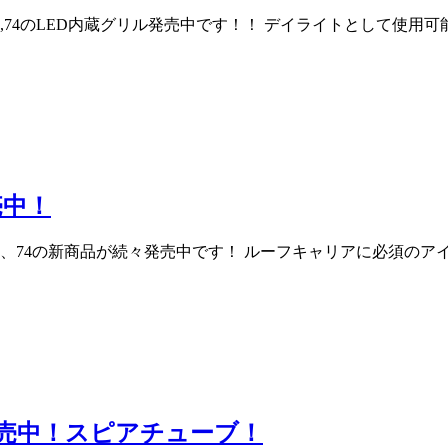
64,74のLED内蔵グリル発売中です！！ デイライトとして使
売中！
B64、74の新商品が続々発売中です！ ルーフキャリアに必須
プ発売中！スピアチューブ！