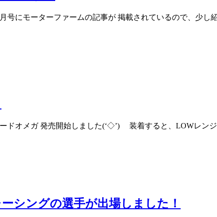
1月号にモーターファームの記事が 掲載されているので、少し紹
！
ドオメガ 発売開始しました(‘◇’)ゞ 装着すると、LOWレンジ側
レーシングの選手が出場しました！