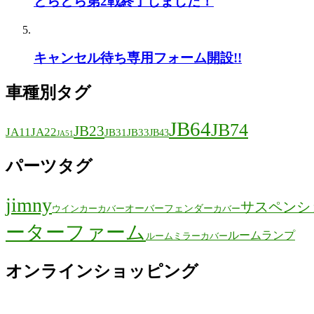
とらとら第2戦終了しました！
キャンセル待ち専用フォーム開設!!
車種別タグ
JB64
JB74
JB23
JA11
JA22
JB31
JB33
JB43
JA51
パーツタグ
jimny
サスペンシ
オーバーフェンダー
ウインカーカバー
カバー
ーターファーム
ルームランプ
ルームミラーカバー
オンラインショッピング