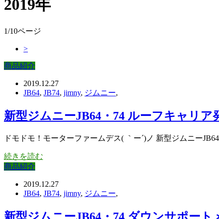
2019年
1/10ページ
>
商品紹介
2019.12.27
JB64
,
JB74
,
jimny
,
ジムニー
,
新型ジムニーJB64・74 ルーフキャリ
ドモドモ！モーターファームデス( ｀ー´)ノ 新型ジムニーJB6
続きを読む
商品紹介
2019.12.27
JB64
,
JB74
,
jimny
,
ジムニー
,
新型ジムニーJB64・74 ダウンサポー