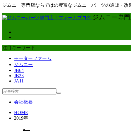
ジムニー専門店ならではの豊富なジムニーパーツの通販・改造
ジムニー専門店
注目キーワード
モーターファーム
ジムニー
JB64
JB23
JA11
会社概要
HOME
2019年