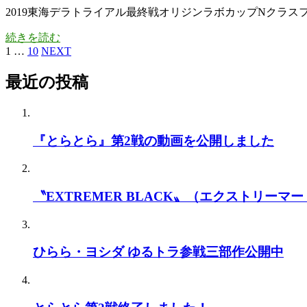
2019東海デラトライアル最終戦オリジンラボカップNクラス
続きを読む
1
…
10
NEXT
最近の投稿
『とらとら』第2戦の動画を公開しました
〝EXTREMER BLACK〟（エクストリーマー
ひらら・ヨシダ ゆるトラ参戦三部作公開中