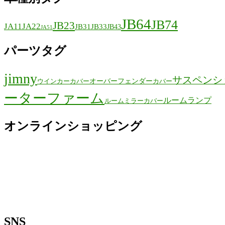
JB64
JB74
JB23
JA11
JA22
JB31
JB33
JB43
JA51
パーツタグ
jimny
サスペンシ
オーバーフェンダー
ウインカーカバー
カバー
ーターファーム
ルームランプ
ルームミラーカバー
オンラインショッピング
SNS