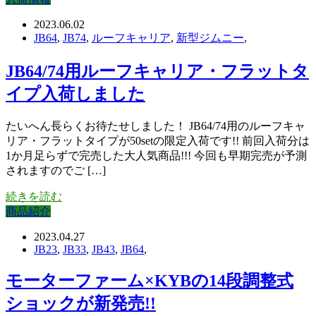
2023.06.02
JB64
,
JB74
,
ルーフキャリア
,
新型ジムニー
,
JB64/74用ルーフキャリア・フラットタ
イプ入荷しました
たいへん長らくお待たせしました！ JB64/74用のルーフキャ
リア・フラットタイプが50setの限定入荷です!! 前回入荷分は
1か月足らずで完売した大人気商品!!! 今回も早期完売が予測
されますのでご […]
続きを読む
商品紹介
2023.04.27
JB23
,
JB33
,
JB43
,
JB64
,
モーターファーム×KYBの14段調整式
ショックが新発売!!