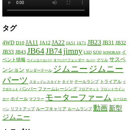
タグ
JB23
JA11
JA22
4WD
JB31
JA12
JB32
D10
JA51
JA71
JB64
jimny
JB74
JB33
JB43
イ
LSD
SJ30
SONORAN
サスペ
ベント情報
グリル
オーバーフェンダー
ウインカーカバー
カバー
ジムニー
ジムニー
ンション
サンダーテール
パーツ
テールランプ
トライアル
タイヤ
スタッドレスタイヤ
ド
バンパー
ファームレーシング
フロアマット
フロントウイン
アポケット
モーターファーム
ホイール
マフラー
カー
ユーロホ
動画
新型
リフトアップ
ルーフキャリア
ルームランプ
ーン
ジムニー