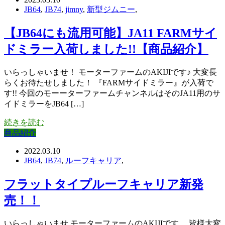
JB64
,
JB74
,
jimny
,
新型ジムニー
,
【JB64にも流用可能】JA11 FARMサイ
ドミラー入荷しました!!【商品紹介】
いらっしゃいませ！ モーターファームのAKIJIです♪ 大変長
らくお待たせしました！ 『FARMサイドミラー』が入荷で
す!! 今回のモーーターファームチャンネルはそのJA11用のサ
イドミラーをJB64 […]
続きを読む
商品紹介
2022.03.10
JB64
,
JB74
,
ルーフキャリア
,
フラットタイプルーフキャリア新発
売！！
いらっしゃいませ モーターファームのAKIJIです。 皆様大変