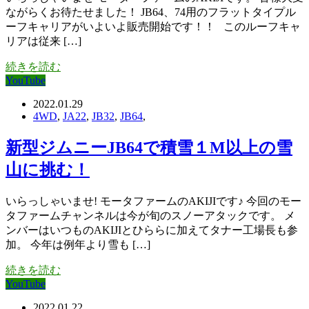
ながらくお待たせました！ JB64、74用のフラットタイプル
ーフキャリアがいよいよ販売開始です！！ このルーフキャ
リアは従来 […]
続きを読む
YouTube
2022.01.29
4WD
,
JA22
,
JB32
,
JB64
,
新型ジムニーJB64で積雪１M以上の雪
山に挑む！
いらっしゃいませ! モータファームのAKIJIです♪ 今回のモー
タファームチャンネルは今が旬のスノーアタックです。 メ
ンバーはいつものAKIJIとひららに加えてタナー工場長も参
加。 今年は例年より雪も […]
続きを読む
YouTube
2022.01.22