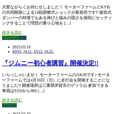
大変ながらくお待たせしました！ モーターファームとKYB
の共同開発による14段調整式ショックが新発売です!! 複筒式
ダンパーの特徴でもある伸びと縮みの固さを個別にセッティ
ングすることで理想の乗り心地を […]
続きを読む
イベント情報
2023.03.16
4WD
,
JA11
,
JA12
,
JA22
,
『ジムニー初心者講習』開催決定!!
いらっしゃいませ！ モーターファームのAKIJIです♪ モータ
ーファームでは4月16日（日）に走行会を開催することにな
りました!! 開催場所は三重県伊賀市のゲリラ山 参加できる
車両はSJ10からJB6 […]
続きを読む
YouTube
2023.03.10