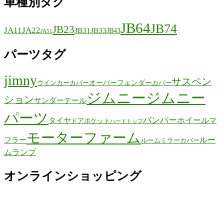
車種別タグ
JB64
JB74
JB23
JA11
JA22
JB31
JB33
JB43
JA51
パーツタグ
jimny
サスペン
オーバーフェンダー
ウインカーカバー
カバー
ジムニー
ジムニー
ション
サンダーテール
パーツ
バンパー
ホイール
タイヤ
マ
ドアポケット
ハードトップ
モーターファーム
ルー
フラー
ルームミラーカバー
ムランプ
オンラインショッピング