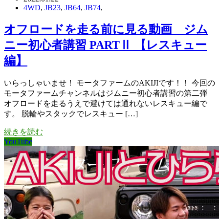
4WD
,
JB23
,
JB64
,
JB74
,
オフロードを走る前に見る動画 ジム
ニー初心者講習 PARTⅡ 【レスキュー
編】
いらっしゃいませ！ モータファームのAKIJIです！！ 今回の
モータファームチャンネルはジムニー初心者講習の第二弾
オフロードを走るうえで避けては通れないレスキュー編で
す。 脱輪やスタックでレスキュー […]
続きを読む
YouTube