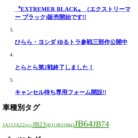
〝EXTREMER BLACK〟（エクストリーマ
ー ブラック)販売開始です!!
ひらら・ヨシダ ゆるトラ参戦三部作公開中
とらとら第2戦終了しました！
キャンセル待ち専用フォーム開設!!
車種別タグ
JB64
JB74
JB23
JA11
JA22
JB31
JB33
JB43
JA51