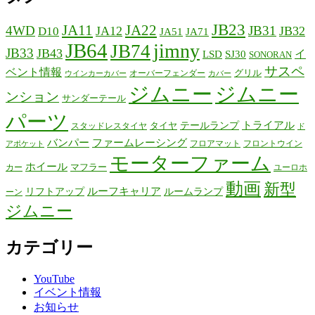
JB23
JA11
JA22
4WD
JB31
JA12
JB32
D10
JA51
JA71
JB64
jimny
JB74
JB33
JB43
イ
LSD
SJ30
SONORAN
サスペ
ベント情報
グリル
オーバーフェンダー
ウインカーカバー
カバー
ジムニー
ジムニー
ンション
サンダーテール
パーツ
テールランプ
トライアル
タイヤ
スタッドレスタイヤ
ド
バンパー
ファームレーシング
フロアマット
フロントウイン
アポケット
モーターファーム
ホイール
マフラー
カー
ユーロホ
動画
新型
リフトアップ
ルーフキャリア
ルームランプ
ーン
ジムニー
カテゴリー
YouTube
イベント情報
お知らせ