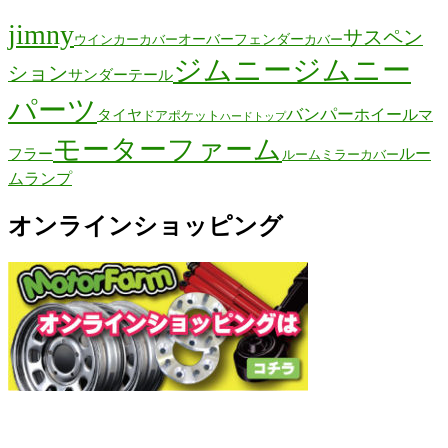
jimny
サスペン
オーバーフェンダー
ウインカーカバー
カバー
ジムニー
ジムニー
ション
サンダーテール
パーツ
バンパー
ホイール
タイヤ
マ
ドアポケット
ハードトップ
モーターファーム
ルー
フラー
ルームミラーカバー
ムランプ
オンラインショッピング