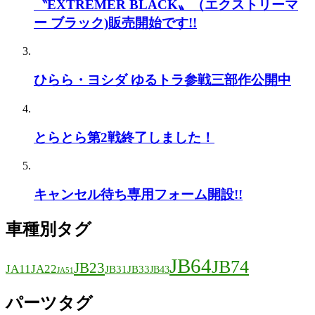
〝EXTREMER BLACK〟（エクストリーマ
ー ブラック)販売開始です!!
ひらら・ヨシダ ゆるトラ参戦三部作公開中
とらとら第2戦終了しました！
キャンセル待ち専用フォーム開設!!
車種別タグ
JB64
JB74
JB23
JA11
JA22
JB31
JB33
JB43
JA51
パーツタグ