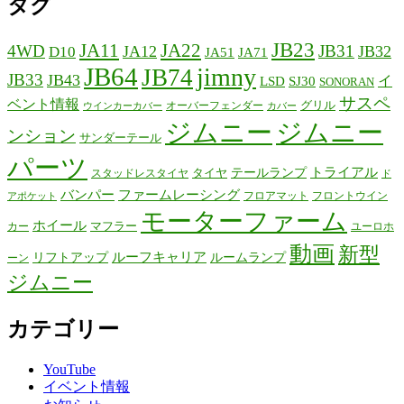
タグ
JB23
JA11
JA22
4WD
JB31
JA12
JB32
D10
JA51
JA71
JB64
jimny
JB74
JB33
JB43
イ
LSD
SJ30
SONORAN
サスペ
ベント情報
グリル
オーバーフェンダー
ウインカーカバー
カバー
ジムニー
ジムニー
ンション
サンダーテール
パーツ
テールランプ
トライアル
タイヤ
スタッドレスタイヤ
ド
バンパー
ファームレーシング
フロアマット
フロントウイン
アポケット
モーターファーム
ホイール
マフラー
カー
ユーロホ
動画
新型
リフトアップ
ルーフキャリア
ルームランプ
ーン
ジムニー
カテゴリー
YouTube
イベント情報