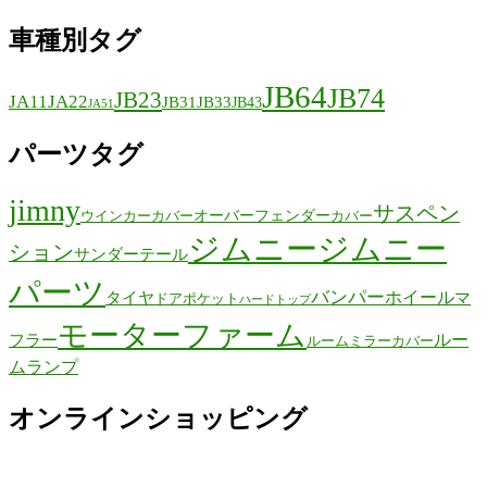
車種別タグ
JB64
JB74
JB23
JA11
JA22
JB31
JB33
JB43
JA51
パーツタグ
jimny
サスペン
オーバーフェンダー
ウインカーカバー
カバー
ジムニー
ジムニー
ション
サンダーテール
パーツ
バンパー
ホイール
タイヤ
マ
ドアポケット
ハードトップ
モーターファーム
ルー
フラー
ルームミラーカバー
ムランプ
オンラインショッピング