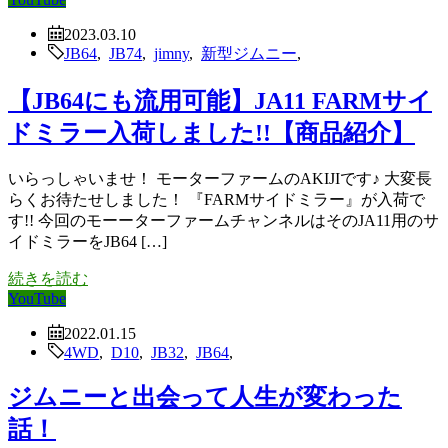
2023.03.10
JB64
,
JB74
,
jimny
,
新型ジムニー
,
【JB64にも流用可能】JA11 FARMサイ
ドミラー入荷しました!!【商品紹介】
いらっしゃいませ！ モーターファームのAKIJIです♪ 大変長
らくお待たせしました！ 『FARMサイドミラー』が入荷で
す!! 今回のモーーターファームチャンネルはそのJA11用のサ
イドミラーをJB64 […]
続きを読む
YouTube
2022.01.15
4WD
,
D10
,
JB32
,
JB64
,
ジムニーと出会って人生が変わった
話！