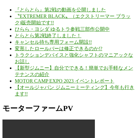
『とらとら』第2戦の動画を公開しました
〝EXTREMER BLACK〟（エクストリーマー ブラッ
ク)販売開始です!!
ひらら・ヨシダ ゆるトラ参戦三部作公開中
とらとら第2戦終了しました！
キャンセル待ち専用フォーム開設!!
変形したロールバーは修正できるのか!?
トラクションデバイスと強化シャフトのマニアックな
お話し
【新型ジムニー】自分でできる！簡単でお手軽なメン
テナンスの紹介
MOTOR CAMP EXPO 2023 イベントレポート
【オールジャパン ジムニーミーティング】今年も行き
ます!!
モーターファームPV