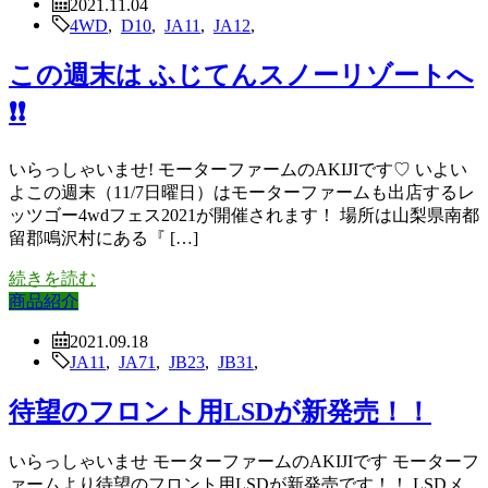
2021.11.04
4WD
,
D10
,
JA11
,
JA12
,
この週末は ふじてんスノーリゾートへ
❗❗
いらっしゃいませ! モーターファームのAKIJIです♡ いよい
よこの週末（11/7日曜日）はモーターファームも出店するレ
ッツゴー4wdフェス2021が開催されます！ 場所は山梨県南都
留郡鳴沢村にある『 […]
続きを読む
商品紹介
2021.09.18
JA11
,
JA71
,
JB23
,
JB31
,
待望のフロント用LSDが新発売！！
いらっしゃいませ モーターファームのAKIJIです モーターフ
ァームより待望のフロント用LSDが新発売です！！ LSDメ