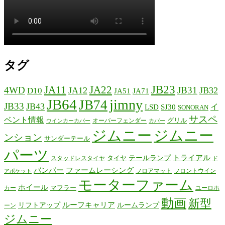
タグ
JB23
JA11
JA22
4WD
JB31
JA12
JB32
D10
JA51
JA71
JB64
jimny
JB74
JB33
JB43
イ
LSD
SJ30
SONORAN
サスペ
ベント情報
グリル
オーバーフェンダー
ウインカーカバー
カバー
ジムニー
ジムニー
ンション
サンダーテール
パーツ
テールランプ
トライアル
タイヤ
スタッドレスタイヤ
ド
バンパー
ファームレーシング
フロアマット
フロントウイン
アポケット
モーターファーム
ホイール
マフラー
カー
ユーロホ
動画
新型
リフトアップ
ルーフキャリア
ルームランプ
ーン
ジムニー