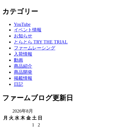
カテゴリー
YouTube
イベント情報
お知らせ
とらとら TRY THE TRIAL
ファームレーシング
入荷情報
動画
商品紹介
商品開発
掲載情報
日記
ファームブログ更新日
2026年8月
月
火
水
木
金
土
日
1
2