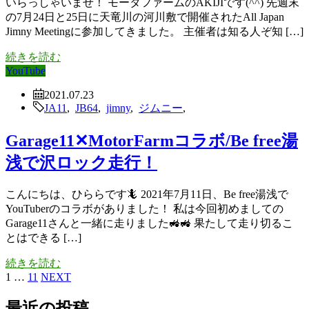
いらっしゃいませ！ モータファームのAKIJIです(^^) 先週末
の7月24日と25日に天竜川の河川敷で開催されたAll Japan
Jimny Meetingに参加してきました。 主催者は知る人ぞ知 […]
続きを読む
YouTube
2021.07.23
JA11
,
JB64
,
jimny
,
ジムニー
,
Garage11✕MotorFarmコラボ/Be free湯
浅で沢ロック走行！
こんにちは、ひららです🦎 2021年7月11日、Be free湯浅で
YouTuberのコラボがありました！ 私は今回初めましての
Garage11さんと一緒に走りました🚜🚜 果たして走り切るこ
とはできる […]
続きを読む
1
…
11
NEXT
最近の投稿