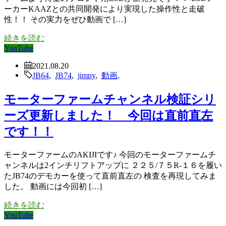
ーカーKAAZとの共同開発により実現した操作性と走破
性！！ その実力をぜひ動画で […]
続きを読む
YouTube
2021.08.20
JB64
,
JB74
,
jimny
,
動画
,
モーターファームチャンネル検証シリ
ーズ更新しました！ 今回は直前直左
です！！
モーターファームのAKIJIです♪ 今回のモーターファームチ
ャンネルは2インチリフトアップに ２２５/７５R-１６を履い
たJB74のデモカーを使って直前直左の 検査を再現してみま
した。 動画には今回初 […]
続きを読む
YouTube