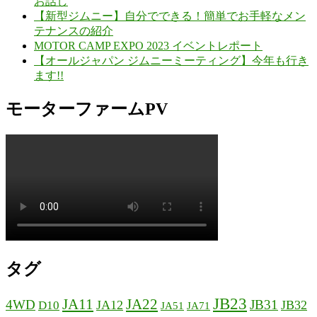
お話し
【新型ジムニー】自分でできる！簡単でお手軽なメン
テナンスの紹介
MOTOR CAMP EXPO 2023 イベントレポート
【オールジャパン ジムニーミーティング】今年も行き
ます!!
モーターファームPV
タグ
JB23
JA11
JA22
4WD
JB31
JA12
JB32
D10
JA51
JA71