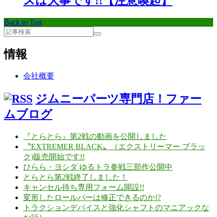
スは大事です!!【注意喚起】
Back to Top
情報
会社概要
ジムニーパーツ専門店！ファー
ムブログ
『とらとら』第2戦の動画を公開しました
〝EXTREMER BLACK〟（エクストリーマー ブラッ
ク)販売開始です!!
ひらら・ヨシダ ゆるトラ参戦三部作公開中
とらとら第2戦終了しました！
キャンセル待ち専用フォーム開設!!
変形したロールバーは修正できるのか!?
トラクションデバイスと強化シャフトのマニアックな