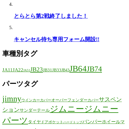
とらとら第2戦終了しました！
キャンセル待ち専用フォーム開設!!
車種別タグ
JB64
JB74
JB23
JA11
JA22
JB31
JB33
JB43
JA51
パーツタグ
jimny
サスペン
オーバーフェンダー
ウインカーカバー
カバー
ジムニー
ジムニー
ション
サンダーテール
パーツ
バンパー
ホイール
タイヤ
マ
ドアポケット
ハードトップ