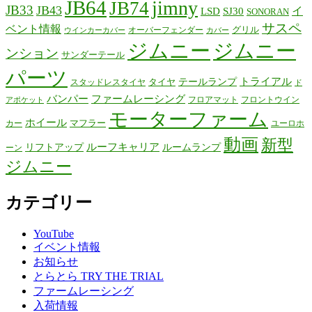
JB64
jimny
JB74
JB33
JB43
イ
LSD
SJ30
SONORAN
サスペ
ベント情報
グリル
オーバーフェンダー
ウインカーカバー
カバー
ジムニー
ジムニー
ンション
サンダーテール
パーツ
テールランプ
トライアル
タイヤ
スタッドレスタイヤ
ド
バンパー
ファームレーシング
フロアマット
フロントウイン
アポケット
モーターファーム
ホイール
マフラー
カー
ユーロホ
動画
新型
リフトアップ
ルーフキャリア
ルームランプ
ーン
ジムニー
カテゴリー
YouTube
イベント情報
お知らせ
とらとら TRY THE TRIAL
ファームレーシング
入荷情報