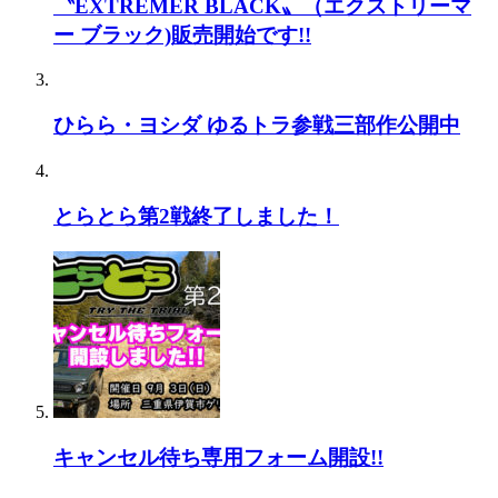
〝EXTREMER BLACK〟（エクストリーマ
ー ブラック)販売開始です!!
ひらら・ヨシダ ゆるトラ参戦三部作公開中
とらとら第2戦終了しました！
キャンセル待ち専用フォーム開設!!