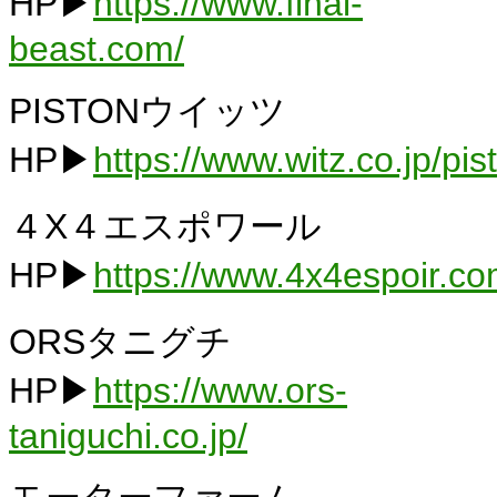
HP▶
https://www.final-
beast.com/
PISTONウイッツ
HP▶
https://www.witz.co.jp/pis
４X４エスポワール
HP▶
https://www.4x4espoir.co
ORSタニグチ
HP▶
https://www.ors-
taniguchi.co.jp/