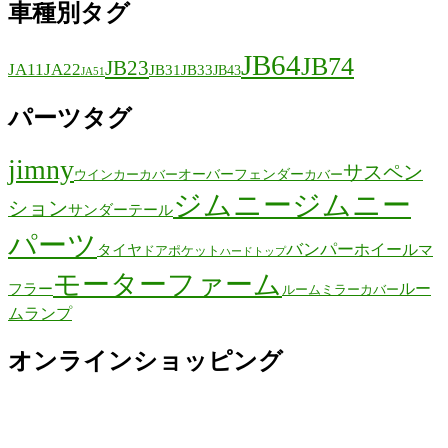
車種別タグ
JB64
JB74
JB23
JA11
JA22
JB31
JB33
JB43
JA51
パーツタグ
jimny
サスペン
オーバーフェンダー
ウインカーカバー
カバー
ジムニー
ジムニー
ション
サンダーテール
パーツ
バンパー
ホイール
タイヤ
マ
ドアポケット
ハードトップ
モーターファーム
ルー
フラー
ルームミラーカバー
ムランプ
オンラインショッピング