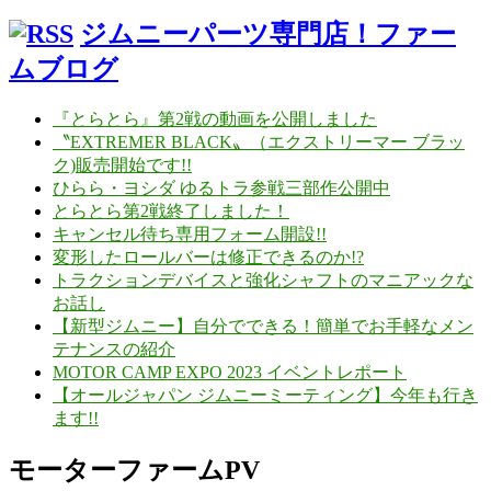
ジムニーパーツ専門店！ファー
ムブログ
『とらとら』第2戦の動画を公開しました
〝EXTREMER BLACK〟（エクストリーマー ブラッ
ク)販売開始です!!
ひらら・ヨシダ ゆるトラ参戦三部作公開中
とらとら第2戦終了しました！
キャンセル待ち専用フォーム開設!!
変形したロールバーは修正できるのか!?
トラクションデバイスと強化シャフトのマニアックな
お話し
【新型ジムニー】自分でできる！簡単でお手軽なメン
テナンスの紹介
MOTOR CAMP EXPO 2023 イベントレポート
【オールジャパン ジムニーミーティング】今年も行き
ます!!
モーターファームPV