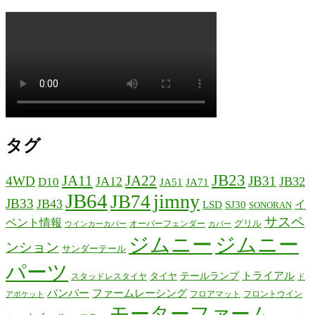
タグ
JB23
JA11
JA22
4WD
JB31
JA12
JB32
D10
JA51
JA71
JB64
jimny
JB74
JB33
JB43
イ
LSD
SJ30
SONORAN
サスペ
ベント情報
グリル
オーバーフェンダー
ウインカーカバー
カバー
ジムニー
ジムニー
ンション
サンダーテール
パーツ
テールランプ
トライアル
タイヤ
スタッドレスタイヤ
ド
バンパー
ファームレーシング
フロアマット
フロントウイン
アポケット
モーターファーム