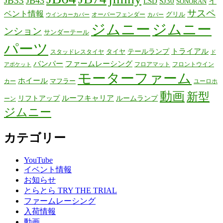
JB33
JB43
イ
LSD
SJ30
SONORAN
サスペ
ベント情報
グリル
オーバーフェンダー
ウインカーカバー
カバー
ジムニー
ジムニー
ンション
サンダーテール
パーツ
テールランプ
トライアル
タイヤ
スタッドレスタイヤ
ド
バンパー
ファームレーシング
フロアマット
フロントウイン
アポケット
モーターファーム
ホイール
マフラー
カー
ユーロホ
動画
新型
リフトアップ
ルーフキャリア
ルームランプ
ーン
ジムニー
カテゴリー
YouTube
イベント情報
お知らせ
とらとら TRY THE TRIAL
ファームレーシング
入荷情報
動画