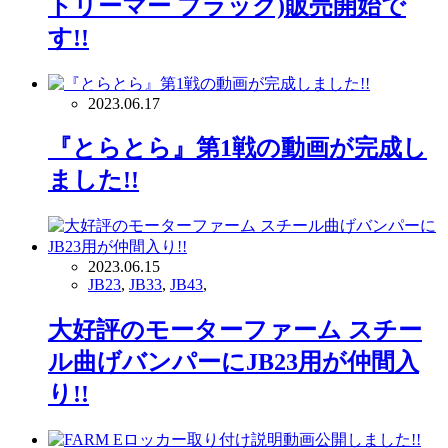
トリーマー ブラック)販売開始で
す!!
2023.06.17
『とらとら』第1戦の動画が完成し
ました!!
2023.06.15
JB23
,
JB33
,
JB43
,
大好評のモーターファーム スチー
ル曲げバンパーにJB23用が仲間入
り!!