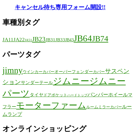
キャンセル待ち専用フォーム開設!!
車種別タグ
JB64
JB74
JB23
JA11
JA22
JB31
JB33
JB43
JA51
パーツタグ
jimny
サスペン
オーバーフェンダー
ウインカーカバー
カバー
ジムニー
ジムニー
ション
サンダーテール
パーツ
バンパー
ホイール
タイヤ
マ
ドアポケット
ハードトップ
モーターファーム
ルー
フラー
ルームミラーカバー
ムランプ
オンラインショッピング