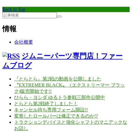
Back to Top
情報
会社概要
ジムニーパーツ専門店！ファー
ムブログ
『とらとら』第2戦の動画を公開しました
〝EXTREMER BLACK〟（エクストリーマー ブラッ
ク)販売開始です!!
ひらら・ヨシダ ゆるトラ参戦三部作公開中
とらとら第2戦終了しました！
キャンセル待ち専用フォーム開設!!
変形したロールバーは修正できるのか!?
トラクションデバイスと強化シャフトのマニアックな
お話し