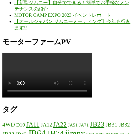
【新型ジムニー】自分でできる！簡単でお手軽なメン
テナンスの紹介
MOTOR CAMP EXPO 2023 イベントレポート
【オールジャパン ジムニーミーティング】今年も行き
ます!!
モーターファームPV
タグ
JB23
JA11
JA22
4WD
JB31
JA12
JB32
D10
JA51
JA71
JB64
jimny
JB74