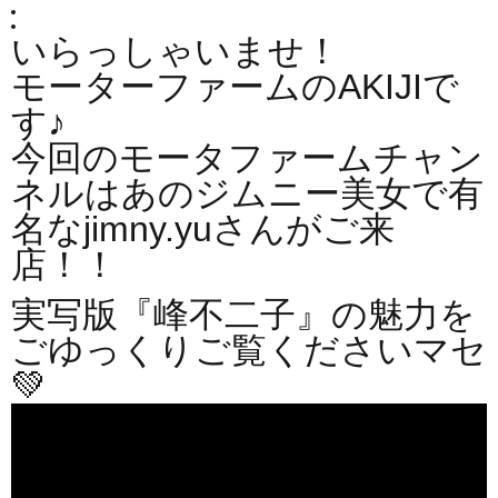
いらっしゃいませ！
モーターファームのAKIJIで
す♪
今回のモータファームチャン
ネルはあのジムニー美女で有
名な
jimny.yuさんがご来
店！！
実写版『峰不二子』の魅力を
ごゆっくりご覧くださいマセ
💚