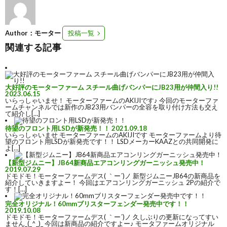
Author：モーター
投稿一覧
関連する記事
大好評のモーターファーム スチール曲げバンパーにJB23用が仲間入り!!
2023.06.15
いらっしゃいませ！ モーターファームのAKIJIです♪ 今回のモーターファ
ームチャンネルでは新作のJB23用バンパーの全容を取り付け方法も交え
て紹介し[…]
待望のフロント用LSDが新発売！！
2021.09.18
いらっしゃいませ モーターファームのAKIJIです モーターファームより待
望のフロント用LSDが新発売です！！ LSDメーカーKAAZとの共同開発に
よ[…]
【新型ジムニー】JB64新商品エアコンリングガーニッシュ発売中！
2019.07.29
ドモドモ！モーターファームデス( ｀ー´)ノ 新型ジムニーJB64の新商品を
紹介していきますよー！ 今回はエアコンリングガーニッシュ 2Pの紹介で
す！[…]
完全オリジナル！60mmブリスターフェンダー発売中です！！
2019.10.08
ドモドモ！モーターファームデス( ｀ー´)ノ 久しぶりの更新になってすい
ません_(_^_)_ 今回は新商品の紹介ですよー♪ モータファームオリジナル