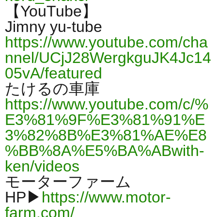
【YouTube】
Jimny yu-tube
https://www.youtube.com/cha
nnel/UCjJ28WergkguJK4Jc14
05vA/featured
たけるの車庫
https://www.youtube.com/c/%
E3%81%9F%E3%81%91%E
3%82%8B%E3%81%AE%E8
%BB%8A%E5%BA%ABwith-
ken/videos
モーターファーム
HP▶
https://www.motor-
farm.com/