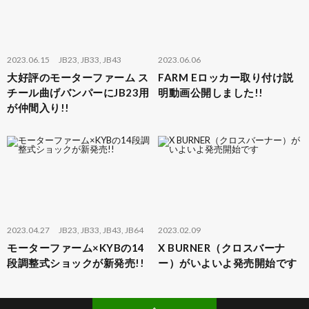
2023.06.15
JB23
,
JB33
,
JB43
2023.06.06
大好評のモーターファーム ス
FARM Eロッカー取り付け説
チール曲げバンパーにJB23用
明動画公開しました!!
が仲間入り!!
2023.04.27
JB23
,
JB33
,
JB43
,
JB64
2023.02.09
モーターファーム×KYBの14
X BURNER（クロスバーナ
段調整式ショックが新発売!!
ー）がいよいよ発売開始です