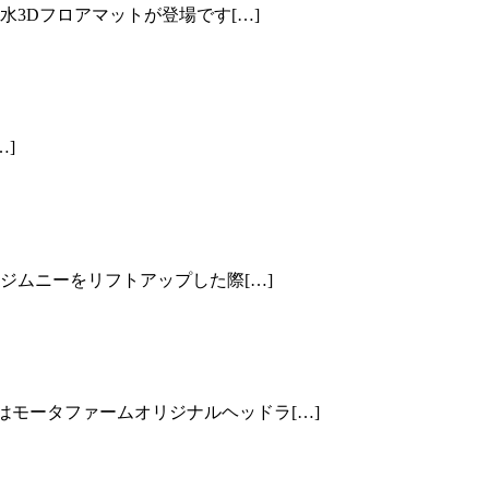
防水3Dフロアマットが登場です[…]
…]
型ジムニーをリフトアップした際[…]
回はモータファームオリジナルヘッドラ[…]