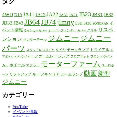
タグ
JB23
JA11
JA22
4WD
JB31
JA12
JB32
D10
JA51
JA71
JB64
jimny
JB74
JB33
JB43
イ
LSD
SJ30
SONORAN
サスペ
ベント情報
グリル
オーバーフェンダー
ウインカーカバー
カバー
ジムニー
ジムニー
ンション
サンダーテール
パーツ
テールランプ
トライアル
タイヤ
スタッドレスタイヤ
ド
バンパー
ファームレーシング
フロアマット
フロントウイン
アポケット
モーターファーム
ホイール
マフラー
カー
ユーロホ
動画
新型
リフトアップ
ルーフキャリア
ルームランプ
ーン
ジムニー
カテゴリー
YouTube
イベント情報