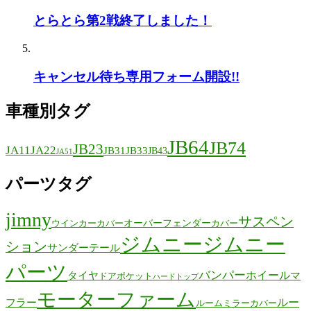
とらとら第2戦終了しました！
キャンセル待ち専用フォーム開設!!
車種別タグ
JB64
JB74
JB23
JA11
JA22
JB31
JB33
JB43
JA51
パーツタグ
jimny
サスペン
オーバーフェンダー
ウインカーカバー
カバー
ジムニー
ジムニー
ション
サンダーテール
パーツ
バンパー
ホイール
タイヤ
マ
ドアポケット
ハードトップ
モーターファーム
ルー
フラー
ルームミラーカバー