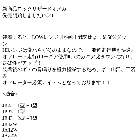
新商品ロックリザードオメガ
発売開始しました(‘◇’)ゞ
装着すると、LOWレンジ側が純正減速比より約58%ダウ
ン！
HIレンジは変わらずそのままなので、一般道走行時も快適♪
オフロード走行(ローギア使用時) のみギア比ダウンになり、
走破性がアップ！
装着後のギアの音鳴りを極力軽減するため、ギア山部加工済
み。
オフローダー必須アイテムとなっております！！
<適合>
JB23 1型～4型
JB33 1型
JB43 2型～3型
JB32W
JA12W
JA22W