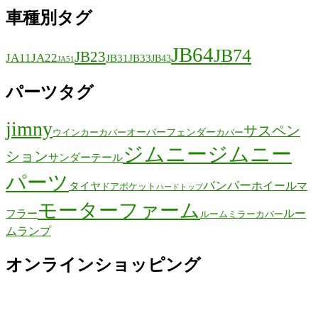
車種別タグ
JB64
JB74
JB23
JA11
JA22
JB31
JB33
JB43
JA51
パーツタグ
jimny
サスペン
オーバーフェンダー
ウインカーカバー
カバー
ジムニー
ジムニー
ション
サンダーテール
パーツ
バンパー
ホイール
タイヤ
マ
ドアポケット
ハードトップ
モーターファーム
ルー
フラー
ルームミラーカバー
ムランプ
オンラインショッピング