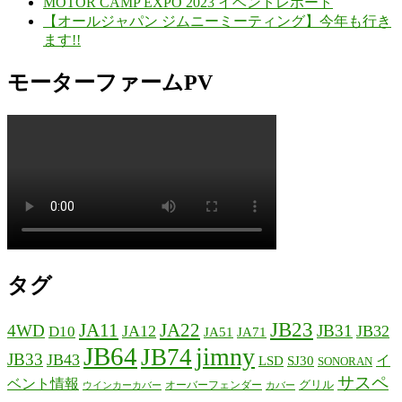
MOTOR CAMP EXPO 2023 イベントレポート
【オールジャパン ジムニーミーティング】今年も行き
ます!!
モーターファームPV
タグ
JB23
JA11
JA22
4WD
JB31
JA12
JB32
D10
JA51
JA71
JB64
jimny
JB74
JB33
JB43
イ
LSD
SJ30
SONORAN
サスペ
ベント情報
グリル
オーバーフェンダー
ウインカーカバー
カバー