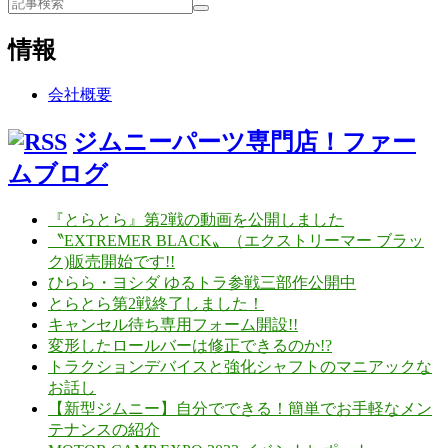
情報
会社概要
ジムニーパーツ専門店！ファー
ムブログ
『とらとら』第2戦の動画を公開しました
〝EXTREMER BLACK〟（エクストリーマー ブラッ
ク)販売開始です!!
ひらら・ヨシダ ゆるトラ参戦三部作公開中
とらとら第2戦終了しました！
キャンセル待ち専用フォーム開設!!
変形したロールバーは修正できるのか!?
トラクションデバイスと強化シャフトのマニアックな
お話し
【新型ジムニー】自分でできる！簡単でお手軽なメン
テナンスの紹介