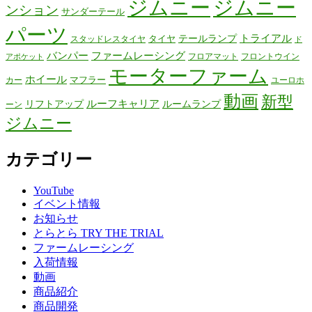
ジムニー
ジムニー
ンション
サンダーテール
パーツ
テールランプ
トライアル
タイヤ
スタッドレスタイヤ
ド
バンパー
ファームレーシング
フロアマット
フロントウイン
アポケット
モーターファーム
ホイール
マフラー
カー
ユーロホ
動画
新型
リフトアップ
ルーフキャリア
ルームランプ
ーン
ジムニー
カテゴリー
YouTube
イベント情報
お知らせ
とらとら TRY THE TRIAL
ファームレーシング
入荷情報
動画
商品紹介
商品開発