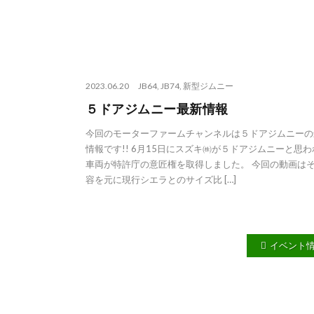
2023.06.20
JB64
,
JB74
,
新型ジムニー
５ドアジムニー最新情報
今回のモーターファームチャンネルは５ドアジムニーの
情報です!! 6月15日にスズキ㈱が５ドアジムニーと思わ
車両が特許庁の意匠権を取得しました。 今回の動画は
容を元に現行シエラとのサイズ比 […]
イベント