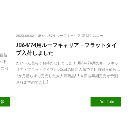
2023.06.02
JB64
,
JB74
,
ルーフキャリア
,
新型ジムニー
JB64/74用ルーフキャリア・フラットタイ
プ入荷しました
最新
れる
たいへん長らくお待たせしました！ JB64/74用のルーフキャ
その内
リア・フラットタイプが50setの限定入荷です!! 前回入荷分は
1か月足らずで完売した大人気商品!!! 今回も早期完売が予測
されますのでご […]
情報
YouTube