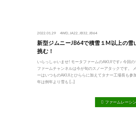
2022.01.29
4WD
,
JA22
,
JB32
,
JB64
新型ジムニーJB64で積雪１M以上の雪
挑む！
いらっしゃいませ! モータファームのAKIJIです♪ 今回
ファームチャンネルは今が旬のスノーアタックです。 
ーはいつものAKIJIとひららに加えてタナー工場長も参加
年は例年より雪も […]
ファームレーシ