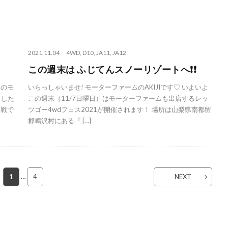
2021.11.04
4WD
,
D10
,
JA11
,
JA12
この週末は ふじてんスノーリゾートへ❗❗
回のモ
いらっしゃいませ! モーターファームのAKIJIです♡ いよいよ
ました
この週末（11/7日曜日）はモーターファームも出店するレッ
三戦で
ツゴー4wdフェス2021が開催されます！ 場所は山梨県南都留
郡鳴沢村にある『 […]
1
…
4
NEXT