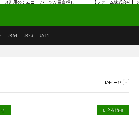
・改造用のジムニー パーツが目白押し 【ファーム株式会社】ジムニーパ
(JB64,JB74)を中心にブログで紹介中！
ー
JB64
JB23
JA11
1/4ページ
>
らせ
入荷情報