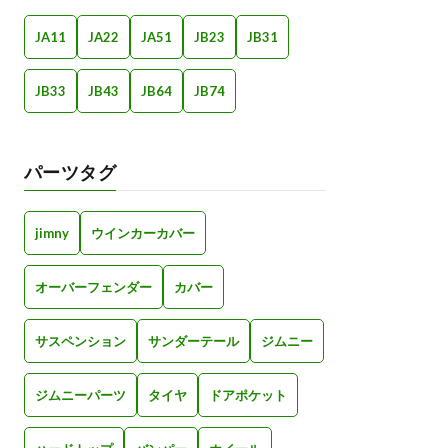
JA11
JA22
JA51
JB23
JB31
JB33
JB43
JB64
JB74
パーツタグ
jimny
ウインカーカバー
オーバーフェンダー
カバー
サスペンション
サンダーテール
ジムニー
ジムニーパーツ
タイヤ
ドアポケット