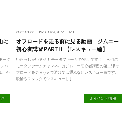
2022.01.22
4WD
,
JB23
,
JB64
,
JB74
山に
オフロードを走る前に見る動画 ジムニー
初心者講習 PARTⅡ 【レスキュー編】
のモータ
いらっしゃいませ！ モータファームのAKIJIです！！ 今回の
メンバ
モータファームチャンネルはジムニー初心者講習の第二弾 オ
。 今
フロードを走るうえで避けては通れないレスキュー編です。
脱輪やスタックでレスキュー […]
ング
イベント情報