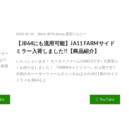
2023.03.10
JB64
,
JB74
,
jimny
,
新型ジムニー
【JB64にも流用可能】JA11 FARMサイド
ミラー入荷しました!!【商品紹介】
ーター
なり
いらっしゃいませ！ モーターファームのAKIJIです♪ 大変長ら
る車両
くお待たせしました！ 『FARMサイドミラー』が入荷です!!
今回のモーーターファームチャンネルはそのJA11用のサイド
ミラーをJB64 […]
ube
YouTube