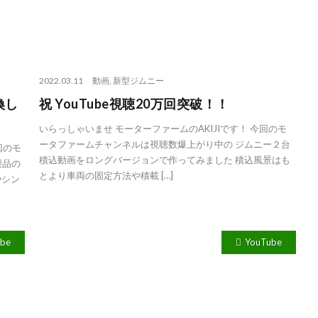
2022.03.11
動画
,
新型ジムニー
換し
祝 YouTube視聴20万回突破！！
】
いらっしゃいませ モーターファームのAKIJIです！ 今回のモ
ータファームチャンネルは視聴数爆上がり中の ジムニー２台
回のモ
積込動画をロングバージョンで作ってみました 積込風景はも
製品の
とより車両の固定方法や積載 […]
やシン
ube
YouTube