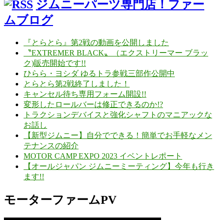
ジムニーパーツ専門店！ファー
ムブログ
『とらとら』第2戦の動画を公開しました
〝EXTREMER BLACK〟（エクストリーマー ブラッ
ク)販売開始です!!
ひらら・ヨシダ ゆるトラ参戦三部作公開中
とらとら第2戦終了しました！
キャンセル待ち専用フォーム開設!!
変形したロールバーは修正できるのか!?
トラクションデバイスと強化シャフトのマニアックな
お話し
【新型ジムニー】自分でできる！簡単でお手軽なメン
テナンスの紹介
MOTOR CAMP EXPO 2023 イベントレポート
【オールジャパン ジムニーミーティング】今年も行き
ます!!
モーターファームPV