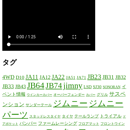
タグ
JB23
JA11
JA22
4WD
JB31
JA12
JB32
D10
JA51
JA71
JB64
jimny
JB74
JB33
JB43
イ
LSD
SJ30
SONORAN
サスペ
ベント情報
グリル
オーバーフェンダー
ウインカーカバー
カバー
ジムニー
ジムニー
ンション
サンダーテール
パーツ
テールランプ
トライアル
タイヤ
スタッドレスタイヤ
ド
バンパー
ファームレーシング
フロアマット
フロントウイン
アポケット