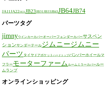
JB64
JB74
JB23
JA11
JA22
JB31
JB33
JB43
JA51
パーツタグ
jimny
サスペン
オーバーフェンダー
ウインカーカバー
カバー
ジムニー
ジムニー
ション
サンダーテール
パーツ
バンパー
ホイール
タイヤ
マ
ドアポケット
ハードトップ
モーターファーム
ルー
フラー
ルームミラーカバー
ムランプ
オンラインショッピング