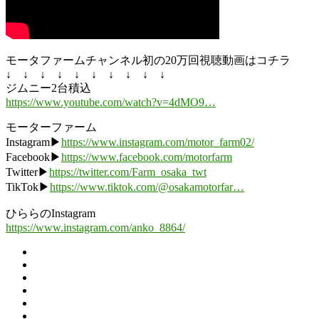
モータファームチャンネル初の20万回視聴動画はコチラ
↓ ↓ ↓ ↓ ↓ ↓ ↓ ↓ ↓ ↓
ジムニー2台積込
https://www.youtube.com/watch?v=4dMO9…
モーターファーム
Instagram▶
https://www.instagram.com/motor_farm02/
Facebook▶
https://www.facebook.com/motorfarm
Twitter▶
https://twitter.com/Farm_osaka_twt
TikTok▶
https://www.tiktok.com/@osakamotorfar…
ひららのInstagram
https://www.instagram.com/anko_8864/