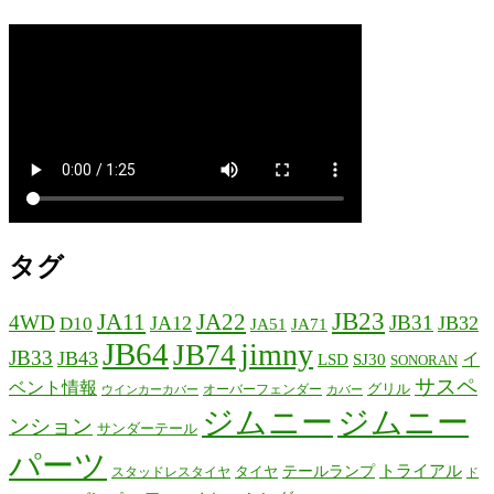
タグ
JB23
JA11
JA22
4WD
JB31
JA12
JB32
D10
JA51
JA71
JB64
jimny
JB74
JB33
JB43
イ
LSD
SJ30
SONORAN
サスペ
ベント情報
グリル
オーバーフェンダー
ウインカーカバー
カバー
ジムニー
ジムニー
ンション
サンダーテール
パーツ
テールランプ
トライアル
タイヤ
スタッドレスタイヤ
ド