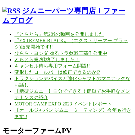
ジムニーパーツ専門店！ファー
ムブログ
『とらとら』第2戦の動画を公開しました
〝EXTREMER BLACK〟（エクストリーマー ブラッ
ク)販売開始です!!
ひらら・ヨシダ ゆるトラ参戦三部作公開中
とらとら第2戦終了しました！
キャンセル待ち専用フォーム開設!!
変形したロールバーは修正できるのか!?
トラクションデバイスと強化シャフトのマニアックな
お話し
【新型ジムニー】自分でできる！簡単でお手軽なメン
テナンスの紹介
MOTOR CAMP EXPO 2023 イベントレポート
【オールジャパン ジムニーミーティング】今年も行き
ます!!
モーターファームPV