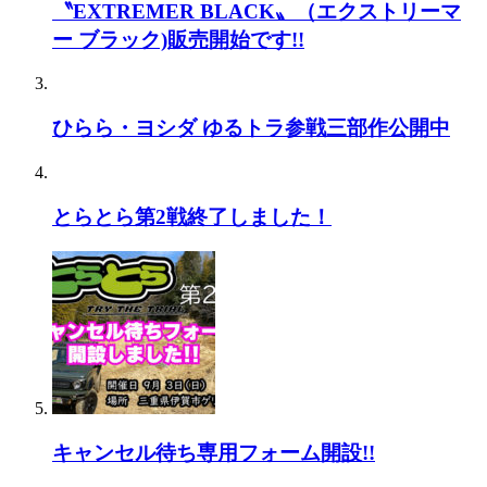
〝EXTREMER BLACK〟（エクストリーマ
ー ブラック)販売開始です!!
ひらら・ヨシダ ゆるトラ参戦三部作公開中
とらとら第2戦終了しました！
キャンセル待ち専用フォーム開設!!