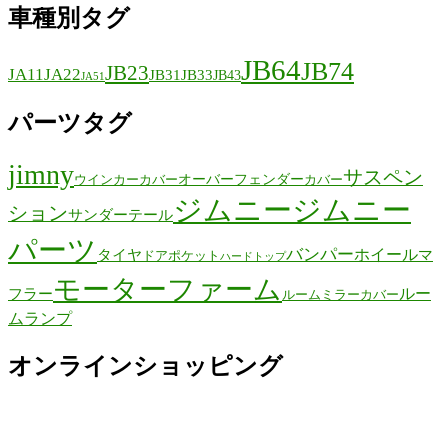
車種別タグ
JB64
JB74
JB23
JA11
JA22
JB31
JB33
JB43
JA51
パーツタグ
jimny
サスペン
オーバーフェンダー
ウインカーカバー
カバー
ジムニー
ジムニー
ション
サンダーテール
パーツ
バンパー
ホイール
タイヤ
マ
ドアポケット
ハードトップ
モーターファーム
ルー
フラー
ルームミラーカバー
ムランプ
オンラインショッピング