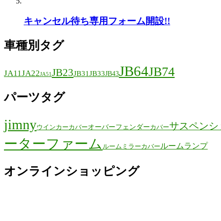
キャンセル待ち専用フォーム開設!!
車種別タグ
JB64
JB74
JB23
JA11
JA22
JB31
JB33
JB43
JA51
パーツタグ
jimny
サスペンシ
オーバーフェンダー
ウインカーカバー
カバー
ーターファーム
ルームランプ
ルームミラーカバー
オンラインショッピング