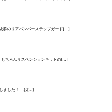
果抜群のリアバンパーステップガード[…]
 もちろんサスペンションキットの[…]
開しました！ お[…]