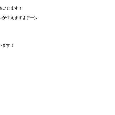
過ごせます！
えますよ(*^^)v
います！