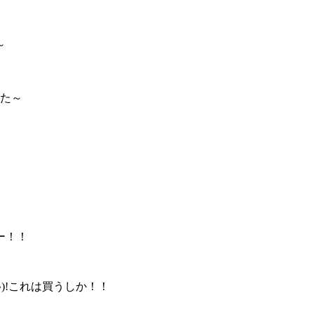
た～
ー！！
)!これは買うしか！！