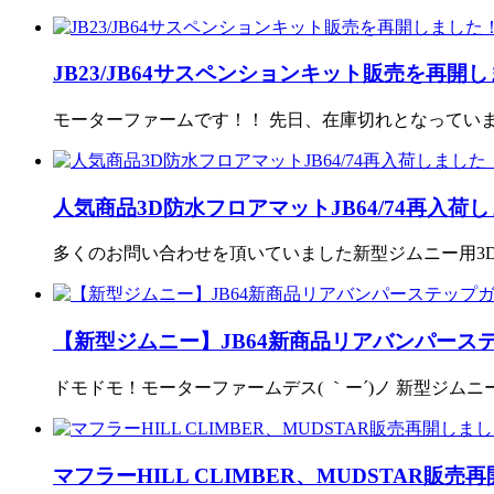
JB23/JB64サスペンションキット販売を再開
モーターファームです！！ 先日、在庫切れとなっていまし
人気商品3D防水フロアマットJB64/74再入荷
多くのお問い合わせを頂いていました新型ジムニー用3D防
【新型ジムニー】JB64新商品リアバンパース
ドモドモ！モーターファームデス( ｀ー´)ノ 新型ジム
マフラーHILL CLIMBER、MUDSTAR販売