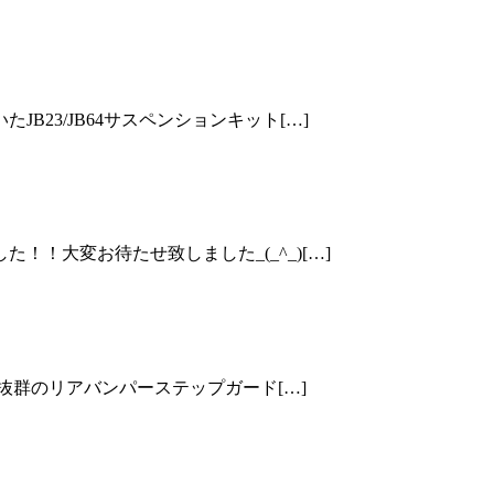
23/JB64サスペンションキット[…]
！大変お待たせ致しました_(_^_)[…]
果抜群のリアバンパーステップガード[…]