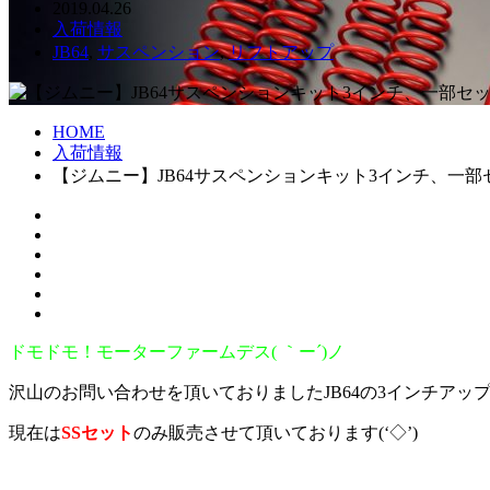
2019.04.26
入荷情報
JB64
,
サスペンション
,
リフトアップ
HOME
入荷情報
【ジムニー】JB64サスペンションキット3インチ、一
ドモドモ！モーターファームデス( ｀ー´)ノ
沢山のお問い合わせを頂いておりましたJB64の3インチアッ
現在は
SSセット
のみ販売させて頂いております(‘◇’)ゞ