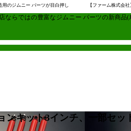
用のジムニー パーツが目白押し 【ファーム株式会社】ジムニ
ならではの豊富なジムニー パーツの新商品(JB6
ションキット3インチ、一部セッ