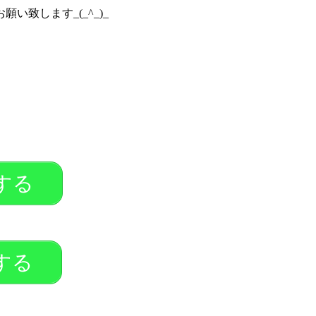
致します_(_^_)_
する
する