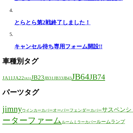
とらとら第2戦終了しました！
キャンセル待ち専用フォーム開設!!
車種別タグ
JB64
JB74
JB23
JA11
JA22
JB31
JB33
JB43
JA51
パーツタグ
jimny
サスペンシ
オーバーフェンダー
ウインカーカバー
カバー
ーターファーム
ルームランプ
ルームミラーカバー