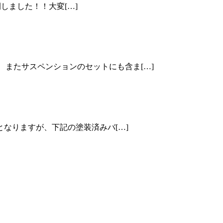
開しました！！大変[…]
 またサスペンションのセットにも含ま[…]
本となりますが、下記の塗装済みバ[…]