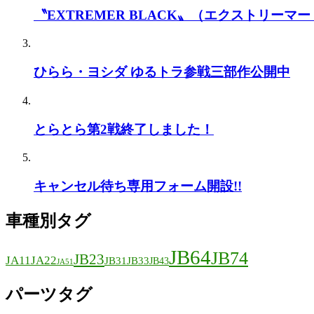
〝EXTREMER BLACK〟（エクストリーマー
ひらら・ヨシダ ゆるトラ参戦三部作公開中
とらとら第2戦終了しました！
キャンセル待ち専用フォーム開設!!
車種別タグ
JB64
JB74
JB23
JA11
JA22
JB31
JB33
JB43
JA51
パーツタグ