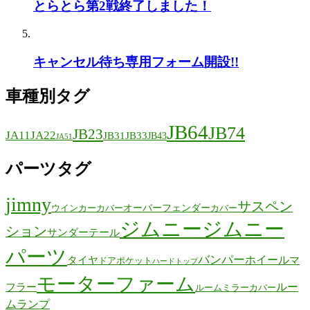
とらとら第2戦終了しました！
キャンセル待ち専用フォーム開設!!
車種別タグ
JB64
JB74
JB23
JA11
JA22
JB31
JB33
JB43
JA51
パーツタグ
jimny
サスペン
オーバーフェンダー
ウインカーカバー
カバー
ジムニー
ジムニー
ション
サンダーテール
パーツ
バンパー
ホイール
タイヤ
マ
ドアポケット
ハードトップ
モーターファーム
ルー
フラー
ルームミラーカバー
ムランプ