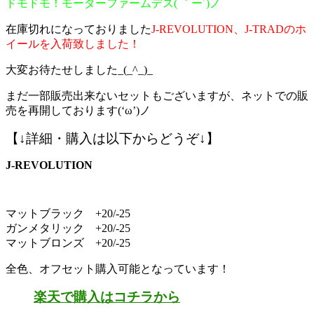
ドモドモ！モーターファームデス( ｀ー´)ノ
在庫切れになっておりました
J-REVOLUTION、J-TRAD
のホ
イールを入荷致しました！
大変お待たせしました_(_^_)_
まだ一部販売出来ないセットもございますが、ネットでの販
売を再開しております(‘ω’)ノ
【↓詳細・購入は以下からどうぞ↓】
J-REVOLUTION
マットブラック +20/-25
ガンメタリック +20/-25
マットブロンズ +20/-25
全色、オフセット購入可能となっています！
楽天で購入はコチラから