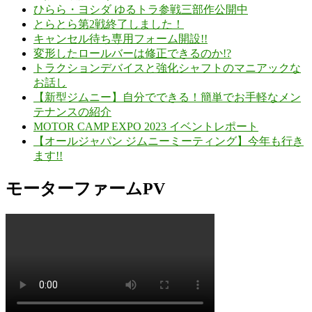
ひらら・ヨシダ ゆるトラ参戦三部作公開中
とらとら第2戦終了しました！
キャンセル待ち専用フォーム開設!!
変形したロールバーは修正できるのか!?
トラクションデバイスと強化シャフトのマニアックな
お話し
【新型ジムニー】自分でできる！簡単でお手軽なメン
テナンスの紹介
MOTOR CAMP EXPO 2023 イベントレポート
【オールジャパン ジムニーミーティング】今年も行き
ます!!
モーターファームPV