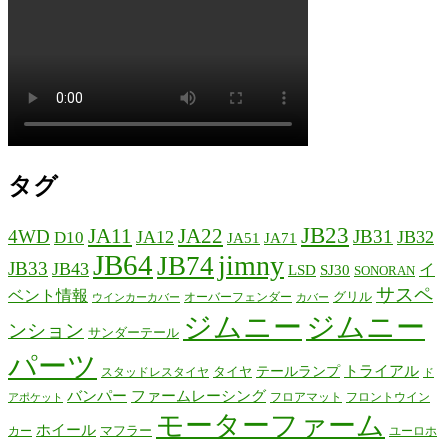
タグ
JB23
JA11
JA22
4WD
JB31
JA12
JB32
D10
JA51
JA71
JB64
jimny
JB74
JB33
JB43
イ
LSD
SJ30
SONORAN
サスペ
ベント情報
グリル
オーバーフェンダー
ウインカーカバー
カバー
ジムニー
ジムニー
ンション
サンダーテール
パーツ
テールランプ
トライアル
タイヤ
スタッドレスタイヤ
ド
バンパー
ファームレーシング
フロアマット
フロントウイン
アポケット
モーターファーム
ホイール
マフラー
カー
ユーロホ