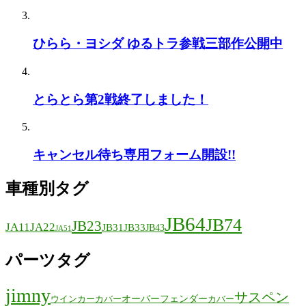
ひらら・ヨシダ ゆるトラ参戦三部作公開中
とらとら第2戦終了しました！
キャンセル待ち専用フォーム開設!!
車種別タグ
JB64
JB74
JB23
JA11
JA22
JB31
JB33
JB43
JA51
パーツタグ
jimny
サスペン
オーバーフェンダー
ウインカーカバー
カバー