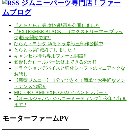
ジムニーパーツ専門店！ファー
ムブログ
『とらとら』第2戦の動画を公開しました
〝EXTREMER BLACK〟（エクストリーマー ブラッ
ク)販売開始です!!
ひらら・ヨシダ ゆるトラ参戦三部作公開中
とらとら第2戦終了しました！
キャンセル待ち専用フォーム開設!!
変形したロールバーは修正できるのか!?
トラクションデバイスと強化シャフトのマニアックな
お話し
【新型ジムニー】自分でできる！簡単でお手軽なメン
テナンスの紹介
MOTOR CAMP EXPO 2023 イベントレポート
【オールジャパン ジムニーミーティング】今年も行き
ます!!
モーターファームPV