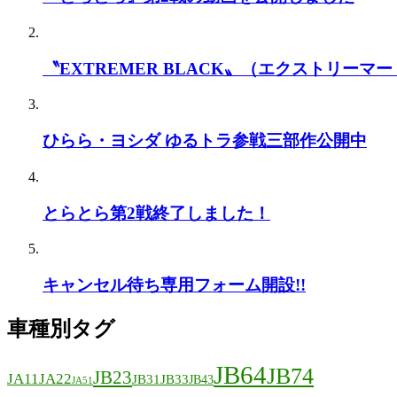
〝EXTREMER BLACK〟（エクストリーマー
ひらら・ヨシダ ゆるトラ参戦三部作公開中
とらとら第2戦終了しました！
キャンセル待ち専用フォーム開設!!
車種別タグ
JB64
JB74
JB23
JA11
JA22
JB31
JB33
JB43
JA51