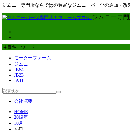
ジムニー専門店ならではの豊富なジムニーパーツの通販・改造
ジムニー専門店
注目キーワード
モーターファーム
ジムニー
JB64
JB23
JA11
会社概要
HOME
2019年
10月
26日