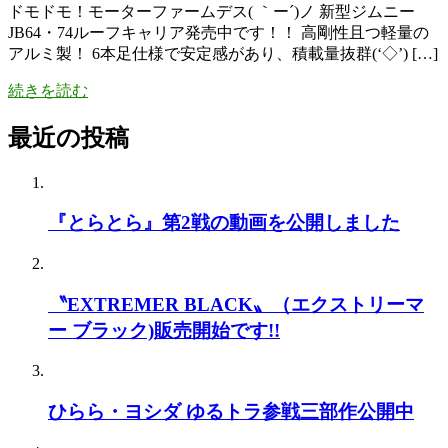
ドモドモ！モーターファームデス( ｀ー´)ノ 新型ジムニー
JB64・74ルーフキャリア発売中です！！ 高剛性且つ軽量の
アルミ製！ 6本足仕様で安定感があり、積載量抜群(‘◇’) […]
続きを読む
最近の投稿
『とらとら』第2戦の動画を公開しました
〝EXTREMER BLACK〟（エクストリーマ
ー ブラック)販売開始です!!
ひらら・ヨシダ ゆるトラ参戦三部作公開中