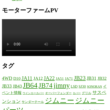
モーターファームPV
タグ
JB23
JA11
JA22
4WD
JB31
JA12
JB32
D10
JA51
JA71
JB64
jimny
JB74
JB33
JB43
イ
LSD
SJ30
SONORAN
サスペ
ベント情報
グリル
オーバーフェンダー
ウインカーカバー
カバー
ジムニー
ジムニー
ンション
サンダーテール