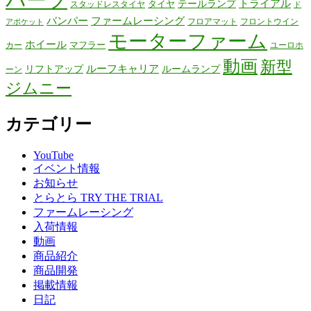
パーツ
テールランプ
トライアル
タイヤ
スタッドレスタイヤ
ド
バンパー
ファームレーシング
フロアマット
フロントウイン
アポケット
モーターファーム
ホイール
マフラー
カー
ユーロホ
動画
新型
リフトアップ
ルーフキャリア
ルームランプ
ーン
ジムニー
カテゴリー
YouTube
イベント情報
お知らせ
とらとら TRY THE TRIAL
ファームレーシング
入荷情報
動画
商品紹介
商品開発
掲載情報
日記