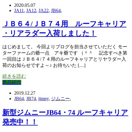
2020.05.07
JA11
,
JA12
,
JA22
,
JB64
,
ＪＢ６４/ＪＢ７４用 ルーフキャリア
・リアラダー入荷しました！
はじめまして。 今回よりブログを担当させていただく モー
ターファームの爺一点 アキ爺です （＾＾ゞ 記念すべき第
一回目はＪＢ６４/７４用のルーフキャリアとリヤラダー入
荷のお知らせですよ～♪ お待ちいた […]
続きを読む
商品紹介
2019.12.27
JB64
,
JB74
,
jimny
,
ジムニー
,
新型ジムニーJB64・74 ルーフキャリア
発売中！！