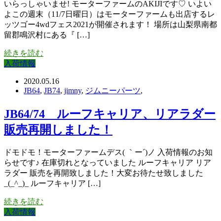
いらっしゃいませ! モーターファームのAKIJIです♡ いよい
よこの週末（11/7日曜日）はモーターファームも出店するレ
ッツゴー4wdフェス2021が開催されます！ 場所は山梨県南都
留郡鳴沢村にある『 […]
続きを読む
入荷情報
2020.05.16
JB64
,
JB74
,
jimny
,
ジムニーパーツ
,
JB64/74 ルーフキャリア、リアラダー
販売再開しました！
ドモドモ！モーターファームデス( ｀ー´)ノ 入荷情報のお知
らせです♪ 在庫切れとなっていました ルーフキャリア リア
ラダー 販売を再開致しました！大変お待たせ致しました
_(_^_)_ ルーフキャリア […]
続きを読む
入荷情報