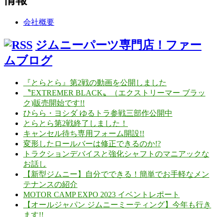
会社概要
ジムニーパーツ専門店！ファー
ムブログ
『とらとら』第2戦の動画を公開しました
〝EXTREMER BLACK〟（エクストリーマー ブラッ
ク)販売開始です!!
ひらら・ヨシダ ゆるトラ参戦三部作公開中
とらとら第2戦終了しました！
キャンセル待ち専用フォーム開設!!
変形したロールバーは修正できるのか!?
トラクションデバイスと強化シャフトのマニアックな
お話し
【新型ジムニー】自分でできる！簡単でお手軽なメン
テナンスの紹介
MOTOR CAMP EXPO 2023 イベントレポート
【オールジャパン ジムニーミーティング】今年も行き
ます!!