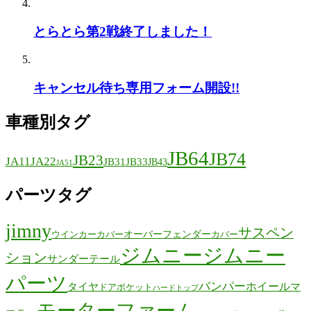
とらとら第2戦終了しました！
キャンセル待ち専用フォーム開設!!
車種別タグ
JB64
JB74
JB23
JA11
JA22
JB31
JB33
JB43
JA51
パーツタグ
jimny
サスペン
オーバーフェンダー
ウインカーカバー
カバー
ジムニー
ジムニー
ション
サンダーテール
パーツ
バンパー
ホイール
タイヤ
マ
ドアポケット
ハードトップ
モーターファーム