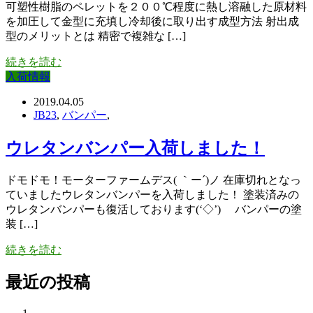
可塑性樹脂のペレットを２００℃程度に熱し溶融した原材料
を加圧して金型に充填し冷却後に取り出す成型方法 射出成
型のメリットとは 精密で複雑な […]
続きを読む
入荷情報
2019.04.05
JB23
,
バンパー
,
ウレタンバンパー入荷しました！
ドモドモ！モーターファームデス( ｀ー´)ノ 在庫切れとなっ
ていましたウレタンバンパーを入荷しました！ 塗装済みの
ウレタンバンパーも復活しております(‘◇’)ゞ バンパーの塗
装 […]
続きを読む
最近の投稿