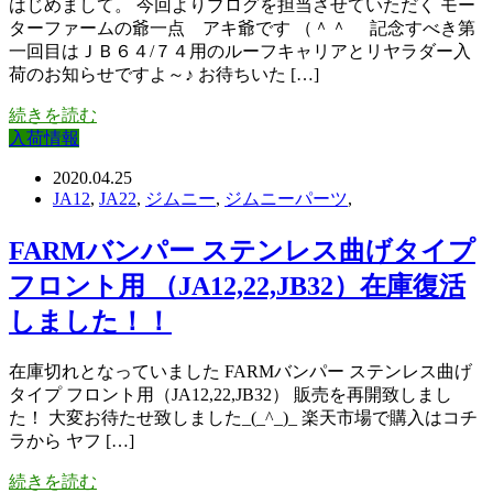
はじめまして。 今回よりブログを担当させていただく モー
ターファームの爺一点 アキ爺です （＾＾ゞ 記念すべき第
一回目はＪＢ６４/７４用のルーフキャリアとリヤラダー入
荷のお知らせですよ～♪ お待ちいた […]
続きを読む
入荷情報
2020.04.25
JA12
,
JA22
,
ジムニー
,
ジムニーパーツ
,
FARMバンパー ステンレス曲げタイプ
フロント用 （JA12,22,JB32）在庫復活
しました！！
在庫切れとなっていました FARMバンパー ステンレス曲げ
タイプ フロント用（JA12,22,JB32） 販売を再開致しまし
た！ 大変お待たせ致しました_(_^_)_ 楽天市場で購入はコチ
ラから ヤフ […]
続きを読む