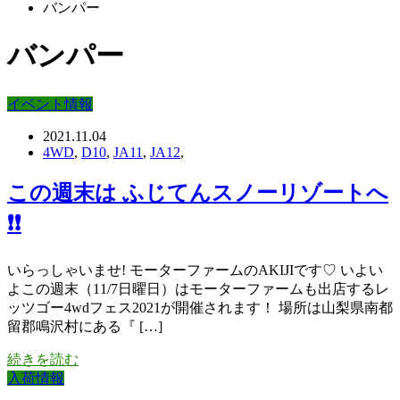
バンパー
バンパー
イベント情報
2021.11.04
4WD
,
D10
,
JA11
,
JA12
,
この週末は ふじてんスノーリゾートへ
❗❗
いらっしゃいませ! モーターファームのAKIJIです♡ いよい
よこの週末（11/7日曜日）はモーターファームも出店するレ
ッツゴー4wdフェス2021が開催されます！ 場所は山梨県南都
留郡鳴沢村にある『 […]
続きを読む
入荷情報