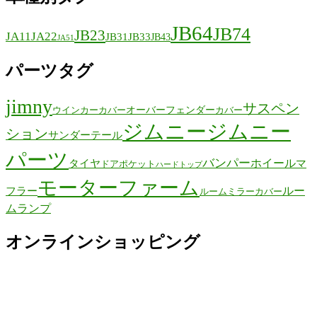
JB64
JB74
JB23
JA11
JA22
JB31
JB33
JB43
JA51
パーツタグ
jimny
サスペン
オーバーフェンダー
ウインカーカバー
カバー
ジムニー
ジムニー
ション
サンダーテール
パーツ
バンパー
ホイール
タイヤ
マ
ドアポケット
ハードトップ
モーターファーム
ルー
フラー
ルームミラーカバー
ムランプ
オンラインショッピング