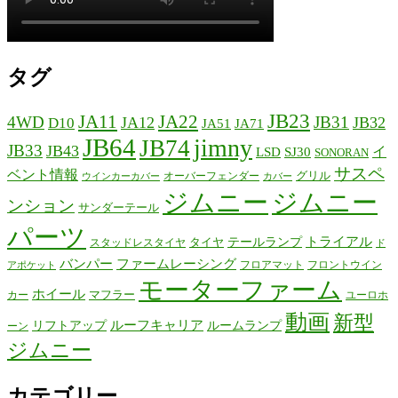
タグ
JB23
JA11
JA22
4WD
JB31
JA12
JB32
D10
JA51
JA71
JB64
jimny
JB74
JB33
JB43
イ
LSD
SJ30
SONORAN
サスペ
ベント情報
グリル
オーバーフェンダー
ウインカーカバー
カバー
ジムニー
ジムニー
ンション
サンダーテール
パーツ
テールランプ
トライアル
タイヤ
スタッドレスタイヤ
ド
バンパー
ファームレーシング
フロアマット
フロントウイン
アポケット
モーターファーム
ホイール
マフラー
カー
ユーロホ
動画
新型
リフトアップ
ルーフキャリア
ルームランプ
ーン
ジムニー
カテゴリー