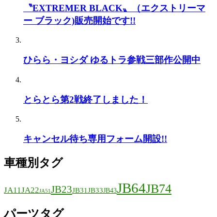
〝EXTREMER BLACK〟（エクストリーマ
ー ブラック)販売開始です!!
ひらら・ヨシダ ゆるトラ参戦三部作公開中
とらとら第2戦終了しました！
キャンセル待ち専用フォーム開設!!
車種別タグ
JB64
JB74
JB23
JA11
JA22
JB31
JB33
JB43
JA51
パーツタグ