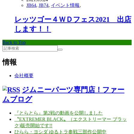
JB64
,
JB74
,
イベント情報
,
レッツゴー４ＷＤフェス2021 出店
します！！
Back to Top
情報
会社概要
ジムニーパーツ専門店！ファー
ムブログ
『とらとら』第2戦の動画を公開しました
〝EXTREMER BLACK〟（エクストリーマー ブラッ
ク)販売開始です!!
ひらら・ヨシダ ゆるトラ参戦三部作公開中