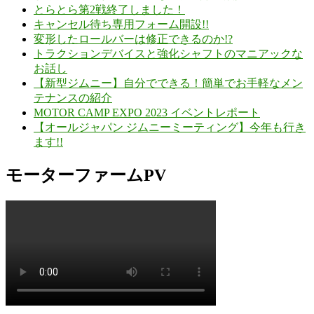
とらとら第2戦終了しました！
キャンセル待ち専用フォーム開設!!
変形したロールバーは修正できるのか!?
トラクションデバイスと強化シャフトのマニアックな
お話し
【新型ジムニー】自分でできる！簡単でお手軽なメン
テナンスの紹介
MOTOR CAMP EXPO 2023 イベントレポート
【オールジャパン ジムニーミーティング】今年も行き
ます!!
モーターファームPV