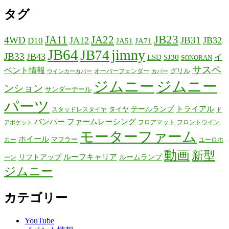
タグ
JB23
JA11
JA22
4WD
JB31
JA12
JB32
D10
JA51
JA71
JB64
jimny
JB74
JB33
JB43
イ
LSD
SJ30
SONORAN
サスペ
ベント情報
グリル
オーバーフェンダー
ウインカーカバー
カバー
ジムニー
ジムニー
ンション
サンダーテール
パーツ
テールランプ
トライアル
タイヤ
スタッドレスタイヤ
ド
バンパー
ファームレーシング
フロアマット
フロントウイン
アポケット
モーターファーム
ホイール
マフラー
カー
ユーロホ
動画
新型
リフトアップ
ルーフキャリア
ルームランプ
ーン
ジムニー
カテゴリー
YouTube