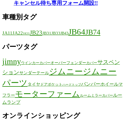
キャンセル待ち専用フォーム開設!!
車種別タグ
JB64
JB74
JB23
JA11
JA22
JB31
JB33
JB43
JA51
パーツタグ
jimny
サスペン
オーバーフェンダー
ウインカーカバー
カバー
ジムニー
ジムニー
ション
サンダーテール
パーツ
バンパー
ホイール
タイヤ
マ
ドアポケット
ハードトップ
モーターファーム
ルー
フラー
ルームミラーカバー
ムランプ
オンラインショッピング