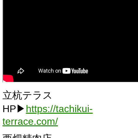
立杭テラス
HP▶
https://tachikui-
terrace.com/