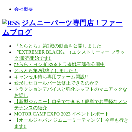
会社概要
ジムニーパーツ専門店！ファー
ムブログ
『とらとら』第2戦の動画を公開しました
〝EXTREMER BLACK〟（エクストリーマー ブラッ
ク)販売開始です!!
ひらら・ヨシダ ゆるトラ参戦三部作公開中
とらとら第2戦終了しました！
キャンセル待ち専用フォーム開設!!
変形したロールバーは修正できるのか!?
トラクションデバイスと強化シャフトのマニアックな
お話し
【新型ジムニー】自分でできる！簡単でお手軽なメン
テナンスの紹介
MOTOR CAMP EXPO 2023 イベントレポート
【オールジャパン ジムニーミーティング】今年も行き
ます!!