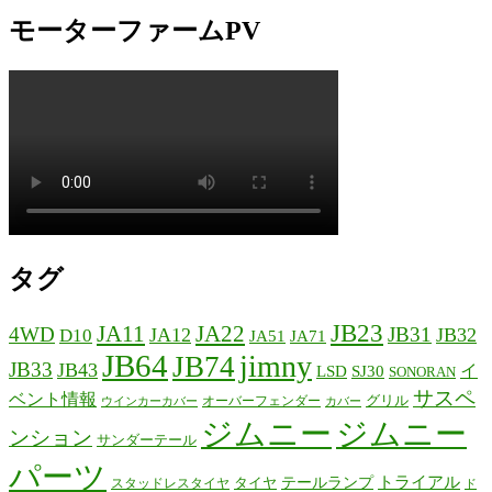
モーターファームPV
タグ
JB23
JA11
JA22
4WD
JB31
JA12
JB32
D10
JA51
JA71
JB64
jimny
JB74
JB33
JB43
イ
LSD
SJ30
SONORAN
サスペ
ベント情報
グリル
オーバーフェンダー
ウインカーカバー
カバー
ジムニー
ジムニー
ンション
サンダーテール
パーツ
テールランプ
トライアル
タイヤ
スタッドレスタイヤ
ド