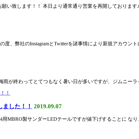
しくお願い致します！！ 本日より通常通り営業を再開しております♪
度、弊社のInstagramとTwitterを諸事情により新規アカウン
 梅雨が終わってとてつもなく暑い日が多いですが、ジムニーライフ
致しました！！
2019.09.07
64用MBRO製サンダーLEDテールですが値下げすることに なりまし