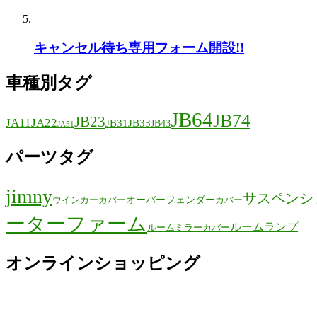
キャンセル待ち専用フォーム開設!!
車種別タグ
JB64
JB74
JB23
JA11
JA22
JB31
JB33
JB43
JA51
パーツタグ
jimny
サスペンシ
オーバーフェンダー
ウインカーカバー
カバー
ーターファーム
ルームランプ
ルームミラーカバー
オンラインショッピング