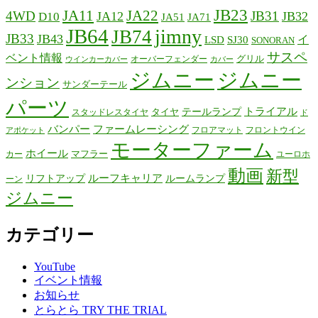
JB23
JA11
JA22
4WD
JB31
JA12
JB32
D10
JA51
JA71
JB64
jimny
JB74
JB33
JB43
イ
LSD
SJ30
SONORAN
サスペ
ベント情報
グリル
オーバーフェンダー
ウインカーカバー
カバー
ジムニー
ジムニー
ンション
サンダーテール
パーツ
テールランプ
トライアル
タイヤ
スタッドレスタイヤ
ド
バンパー
ファームレーシング
フロアマット
フロントウイン
アポケット
モーターファーム
ホイール
マフラー
カー
ユーロホ
動画
新型
リフトアップ
ルーフキャリア
ルームランプ
ーン
ジムニー
カテゴリー
YouTube
イベント情報
お知らせ
とらとら TRY THE TRIAL