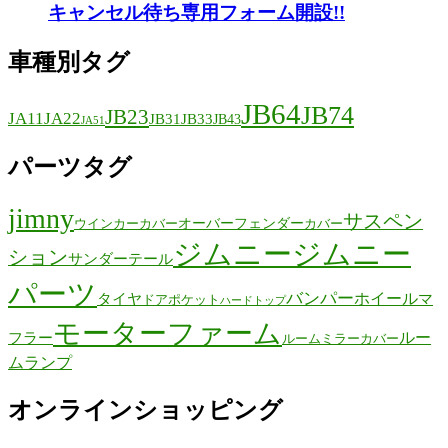
キャンセル待ち専用フォーム開設!!
車種別タグ
JB64
JB74
JB23
JA11
JA22
JB31
JB33
JB43
JA51
パーツタグ
jimny
サスペン
オーバーフェンダー
ウインカーカバー
カバー
ジムニー
ジムニー
ション
サンダーテール
パーツ
バンパー
ホイール
タイヤ
マ
ドアポケット
ハードトップ
モーターファーム
ルー
フラー
ルームミラーカバー
ムランプ
オンラインショッピング