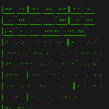
4WD
D10
JA11
JA12
JA22
JA51
JA71
JB23
JB31
JB32
JB33
JB43
JB64
JB74
jimny
LSD
SJ30
SONORAN
イベント情報
ウインカーカバー
オーバーフェンダー
カバー
グリル
サスペンション
サンダーテール
ジムニー
ジムニーパーツ
スタッドレスタイヤ
タイヤ
テールランプ
トライアル
ドアポケット
バンパー
ファームレーシング
フロアマット
フロントウインカー
ホイール
マフラー
モーターファーム
ユーロホーン
リフトアップ
ルーフキャリア
ルームランプ
動画
新型ジムニー