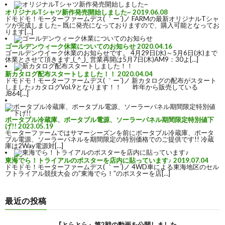
オリジナルTシャツ新作発売開始しました~
2019.06.08
ドモドモ！モーターファームデス( ｀ー´)ノ FARMの最新オリジナルTシャ
ツが完成しました~ 既に発売になっておりますので、購入可能となってお
ります[…]
ゴールデンウィーク休業についてのお知らせ
2020.04.16
ゴールデンウイーク休業のお知らせです。 4月29日(水)～5月6日(水)まで
休業とさせて頂きます_(_^_)_ 営業再開は5月7日(木)AM9：30よ[…]
新カタログ配布スタートしました！！
2020.04.04
ドモドモ！モーターファームデス( ｀ー´)ノ 新カタログの配布がスタート
しました♪カタログVol.9となります！！ 昨年から販売している
JB64[…]
ポータブル冷蔵庫、ポータブル電源、ソーラーパネル期間限定特別値下
げ!!
2023.05.19
モーターファームではサマーシーズンを前にポータブル冷蔵庫、ポータ
ブル電源、ソーラーパネルを期間限定の特別価格でのご提供です!! 冷蔵
庫は2Way電源対[…]
東海でら！トライアルのポスターを店内に貼っています♪
2019.07.04
ドモドモ！モーターファームデス( ｀ー´)ノ 4WD車による東海地区のセル
フトライアル競技大会 の”東海でら！”のポスターを店[…]
最近の投稿
『とらとら』第2戦の動画を公開しました