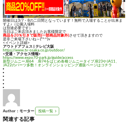
開催日は3/7・8の二日間となっています！無料で入場することが出来ま
すよ♪（公園入場料
は別途必要です）
当日はご来店頂きましたお客様限定で
商品を20％引きで販売(一部商品対象外)
させて頂きますので
是非ご来場下さいね～(*^^)v
<イベント詳細>
アウトドアフェス | テレビ大阪
https://www.tv-osaka.co.jp/outdoor/
<交通・アクセス情報>
https://www.expo70-park.jp/guide/access
新型ジムニーJB64 JB74をはじめ各種ジムニータイプJB23やJA11、
JA22のパーツ多数！オンラインショッピング通販ページはコチラ
Author：モーター
投稿一覧
関連する記事