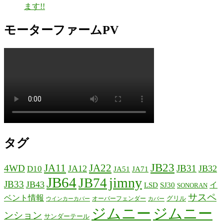
ます!!
モーターファームPV
タグ
JB23
JA11
JA22
4WD
JB31
JA12
JB32
D10
JA51
JA71
JB64
jimny
JB74
JB33
JB43
イ
LSD
SJ30
SONORAN
サスペ
ベント情報
グリル
オーバーフェンダー
ウインカーカバー
カバー
ジムニー
ジムニー
ンション
サンダーテール