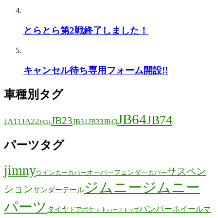
とらとら第2戦終了しました！
キャンセル待ち専用フォーム開設!!
車種別タグ
JB64
JB74
JB23
JA11
JA22
JB31
JB33
JB43
JA51
パーツタグ
jimny
サスペン
オーバーフェンダー
ウインカーカバー
カバー
ジムニー
ジムニー
ション
サンダーテール
パーツ
バンパー
ホイール
タイヤ
マ
ドアポケット
ハードトップ