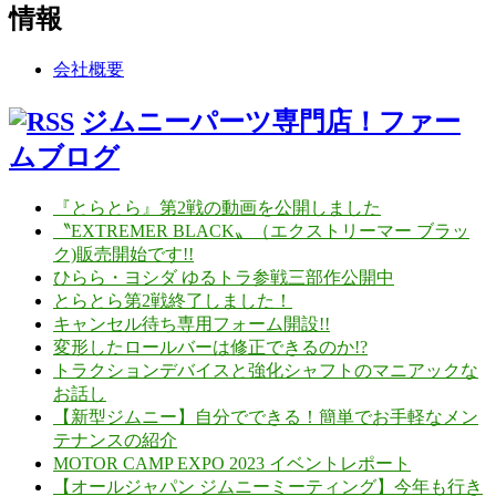
情報
会社概要
ジムニーパーツ専門店！ファー
ムブログ
『とらとら』第2戦の動画を公開しました
〝EXTREMER BLACK〟（エクストリーマー ブラッ
ク)販売開始です!!
ひらら・ヨシダ ゆるトラ参戦三部作公開中
とらとら第2戦終了しました！
キャンセル待ち専用フォーム開設!!
変形したロールバーは修正できるのか!?
トラクションデバイスと強化シャフトのマニアックな
お話し
【新型ジムニー】自分でできる！簡単でお手軽なメン
テナンスの紹介
MOTOR CAMP EXPO 2023 イベントレポート
【オールジャパン ジムニーミーティング】今年も行き