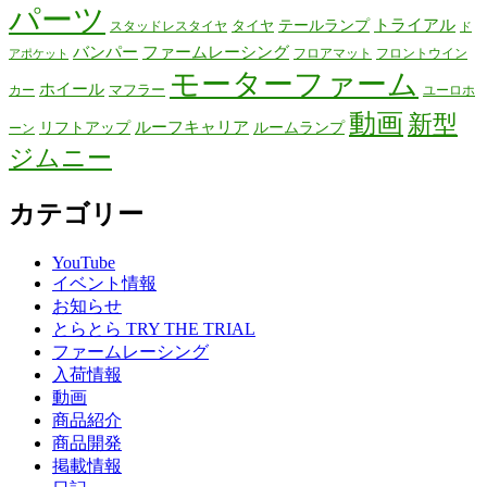
パーツ
テールランプ
トライアル
タイヤ
スタッドレスタイヤ
ド
バンパー
ファームレーシング
フロアマット
フロントウイン
アポケット
モーターファーム
ホイール
マフラー
カー
ユーロホ
動画
新型
リフトアップ
ルーフキャリア
ルームランプ
ーン
ジムニー
カテゴリー
YouTube
イベント情報
お知らせ
とらとら TRY THE TRIAL
ファームレーシング
入荷情報
動画
商品紹介
商品開発
掲載情報