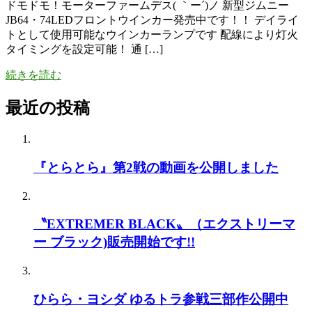
ドモドモ！モーターファームデス( ｀ー´)ノ 新型ジムニー
JB64・74LEDフロントウインカー発売中です！！ デイライ
トとして使用可能なウインカーランプです 配線により灯火
タイミングを設定可能！ 通 […]
続きを読む
最近の投稿
『とらとら』第2戦の動画を公開しました
〝EXTREMER BLACK〟（エクストリーマ
ー ブラック)販売開始です!!
ひらら・ヨシダ ゆるトラ参戦三部作公開中