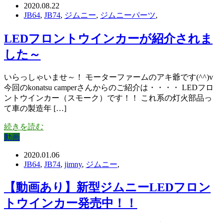
2020.08.22
JB64
,
JB74
,
ジムニー
,
ジムニーパーツ
,
LEDフロントウインカーが紹介されま
した～
いらっしゃいませ～！ モーターファームのアキ爺です(^^)v
今回のkonatsu camperさんからのご紹介は・・・・ LEDフロ
ントウインカー（スモーク）です！！ これ系の灯火部品っ
て車の製造年 […]
続きを読む
動画
2020.01.06
JB64
,
JB74
,
jimny
,
ジムニー
,
【動画あり】新型ジムニーLEDフロン
トウインカー発売中！！