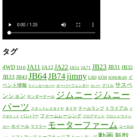
タグ
JB23
JA11
JA22
4WD
JB31
JA12
JB32
D10
JA51
JA71
JB64
jimny
JB74
JB33
JB43
イ
LSD
SJ30
SONORAN
サスペ
ベント情報
グリル
オーバーフェンダー
ウインカーカバー
カバー
ジムニー
ジムニー
ンション
サンダーテール
パーツ
テールランプ
トライアル
タイヤ
スタッドレスタイヤ
ド
バンパー
ファームレーシング
フロアマット
フロントウイン
アポケット
モーターファーム
ホイール
マフラー
カー
ユーロホ
動画
新型
リフトアップ
ルーフキャリア
ルームランプ