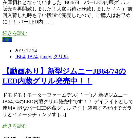
在庫切れとなっていました JB64/74 バーLED内蔵グリル
販売を再開致しました！大変お待たせ致しました_(_^_)_ 前
回入荷した時も早い段階で完売したので、ご購入はお早め
に！！ バーLED内 […]
続きを読む
動画
2019.12.24
JB64
,
JB74
,
jimny
,
グリル
,
【動画あり】新型ジムニーJB64/74の
LED内蔵グリル発売中！！
ドモドモ！モーターファームデス( ｀ー´)ノ 新型ジムニー
JB64,74のLED内蔵グリル発売中です！！ デイライトとして
使用可能なバーLED内蔵グリルです！ 装着するだけでガラ
リとイメージチェンジす […]
続きを読む