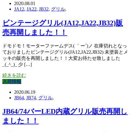
2020.08.01
JA12
,
JA22
,
JB32
,
グリル
,
ビンテージグリル(JA12,JA22,JB32)販
売再開しました！！
ドモドモ！モーターファームデス( ｀ー´)ノ 在庫切れとなっ
ておりましたビンテージグリル(JA12,JA22,JB32) 未塗装とメ
ッキの販売を再開しました！！大変お待たせ致しました
_(_^_)_ 少 […]
続きを読む
入荷情報
2020.06.19
JB64
,
JB74
,
グリル
,
JB64/74バーLED内蔵グリル販売再開し
ました！！