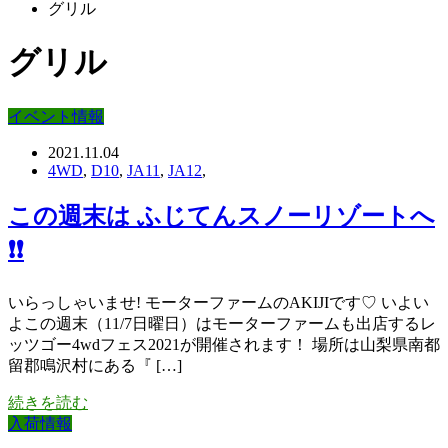
グリル
グリル
イベント情報
2021.11.04
4WD
,
D10
,
JA11
,
JA12
,
この週末は ふじてんスノーリゾートへ
❗❗
いらっしゃいませ! モーターファームのAKIJIです♡ いよい
よこの週末（11/7日曜日）はモーターファームも出店するレ
ッツゴー4wdフェス2021が開催されます！ 場所は山梨県南都
留郡鳴沢村にある『 […]
続きを読む
入荷情報