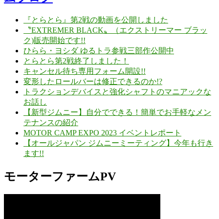
『とらとら』第2戦の動画を公開しました
〝EXTREMER BLACK〟（エクストリーマー ブラッ
ク)販売開始です!!
ひらら・ヨシダ ゆるトラ参戦三部作公開中
とらとら第2戦終了しました！
キャンセル待ち専用フォーム開設!!
変形したロールバーは修正できるのか!?
トラクションデバイスと強化シャフトのマニアックな
お話し
【新型ジムニー】自分でできる！簡単でお手軽なメン
テナンスの紹介
MOTOR CAMP EXPO 2023 イベントレポート
【オールジャパン ジムニーミーティング】今年も行き
ます!!
モーターファームPV