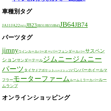
車種別タグ
JB64
JB74
JB23
JA11
JA22
JB31
JB33
JB43
JA51
パーツタグ
jimny
サスペン
オーバーフェンダー
ウインカーカバー
カバー
ジムニー
ジムニー
ション
サンダーテール
パーツ
バンパー
ホイール
タイヤ
マ
ドアポケット
ハードトップ
モーターファーム
ルー
フラー
ルームミラーカバー
ムランプ
オンラインショッピング