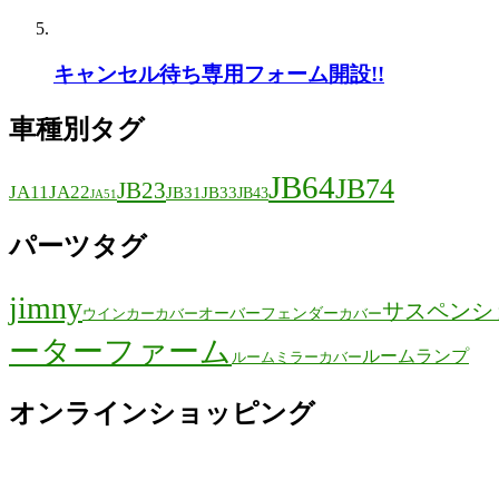
キャンセル待ち専用フォーム開設!!
車種別タグ
JB64
JB74
JB23
JA11
JA22
JB31
JB33
JB43
JA51
パーツタグ
jimny
サスペンシ
オーバーフェンダー
ウインカーカバー
カバー
ーターファーム
ルームランプ
ルームミラーカバー
オンラインショッピング