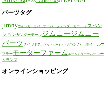
JB23
JA11
JA22
JB31
JB33
JB43
JA51
パーツタグ
jimny
サスペン
オーバーフェンダー
ウインカーカバー
カバー
ジムニー
ジムニー
ション
サンダーテール
パーツ
バンパー
ホイール
タイヤ
マ
ドアポケット
ハードトップ
モーターファーム
ルー
フラー
ルームミラーカバー
ムランプ
オンラインショッピング