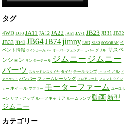
タグ
JB23
JA11
JA22
4WD
JB31
JA12
JB32
D10
JA51
JA71
JB64
jimny
JB74
JB33
JB43
イ
LSD
SJ30
SONORAN
サスペ
ベント情報
グリル
オーバーフェンダー
ウインカーカバー
カバー
ジムニー
ジムニー
ンション
サンダーテール
パーツ
テールランプ
トライアル
タイヤ
スタッドレスタイヤ
ド
バンパー
ファームレーシング
フロアマット
フロントウイン
アポケット
モーターファーム
ホイール
マフラー
カー
ユーロホ
動画
新型
リフトアップ
ルーフキャリア
ルームランプ
ーン
ジムニー
カテゴリー