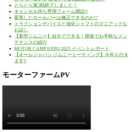
とらとら第2戦終了しました！
キャンセル待ち専用フォーム開設!!
変形したロールバーは修正できるのか!?
トラクションデバイスと強化シャフトのマニアックな
お話し
【新型ジムニー】自分でできる！簡単でお手軽なメン
テナンスの紹介
MOTOR CAMP EXPO 2023 イベントレポート
【オールジャパン ジムニーミーティング】今年も行き
ます!!
モーターファームPV