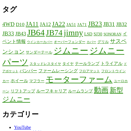
タグ
JB23
JA11
JA22
4WD
JB31
JA12
JB32
D10
JA51
JA71
JB64
jimny
JB74
JB33
JB43
イ
LSD
SJ30
SONORAN
サスペ
ベント情報
グリル
オーバーフェンダー
ウインカーカバー
カバー
ジムニー
ジムニー
ンション
サンダーテール
パーツ
テールランプ
トライアル
タイヤ
スタッドレスタイヤ
ド
バンパー
ファームレーシング
フロアマット
フロントウイン
アポケット
モーターファーム
ホイール
マフラー
カー
ユーロホ
動画
新型
リフトアップ
ルーフキャリア
ルームランプ
ーン
ジムニー
カテゴリー
YouTube