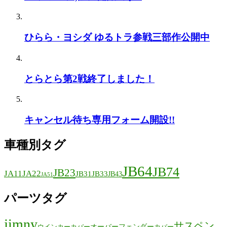
ひらら・ヨシダ ゆるトラ参戦三部作公開中
とらとら第2戦終了しました！
キャンセル待ち専用フォーム開設!!
車種別タグ
JB64
JB74
JB23
JA11
JA22
JB31
JB33
JB43
JA51
パーツタグ
jimny
サスペン
オーバーフェンダー
ウインカーカバー
カバー