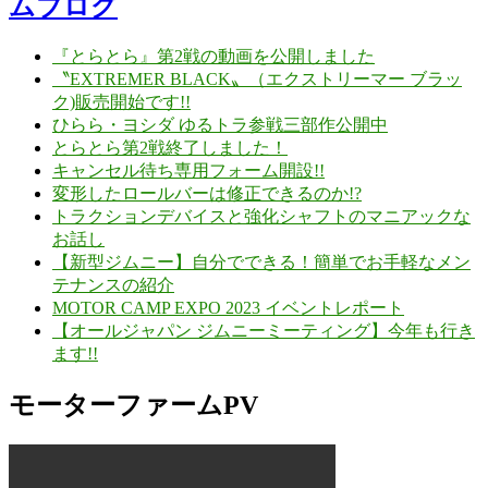
ムブログ
『とらとら』第2戦の動画を公開しました
〝EXTREMER BLACK〟（エクストリーマー ブラッ
ク)販売開始です!!
ひらら・ヨシダ ゆるトラ参戦三部作公開中
とらとら第2戦終了しました！
キャンセル待ち専用フォーム開設!!
変形したロールバーは修正できるのか!?
トラクションデバイスと強化シャフトのマニアックな
お話し
【新型ジムニー】自分でできる！簡単でお手軽なメン
テナンスの紹介
MOTOR CAMP EXPO 2023 イベントレポート
【オールジャパン ジムニーミーティング】今年も行き
ます!!
モーターファームPV