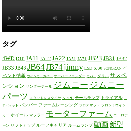
タグ
JB23
JA11
JA22
4WD
JB31
JA12
JB32
D10
JA51
JA71
JB64
jimny
JB74
JB33
JB43
イ
LSD
SJ30
SONORAN
サスペ
ベント情報
グリル
オーバーフェンダー
ウインカーカバー
カバー
ジムニー
ジムニー
ンション
サンダーテール
パーツ
テールランプ
トライアル
タイヤ
スタッドレスタイヤ
ド
バンパー
ファームレーシング
フロアマット
フロントウイン
アポケット
モーターファーム
ホイール
マフラー
カー
ユーロホ
動画
新型
リフトアップ
ルーフキャリア
ルームランプ
ーン