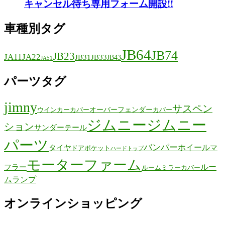
キャンセル待ち専用フォーム開設!!
車種別タグ
JB64
JB74
JB23
JA11
JA22
JB31
JB33
JB43
JA51
パーツタグ
jimny
サスペン
オーバーフェンダー
ウインカーカバー
カバー
ジムニー
ジムニー
ション
サンダーテール
パーツ
バンパー
ホイール
タイヤ
マ
ドアポケット
ハードトップ
モーターファーム
ルー
フラー
ルームミラーカバー
ムランプ
オンラインショッピング