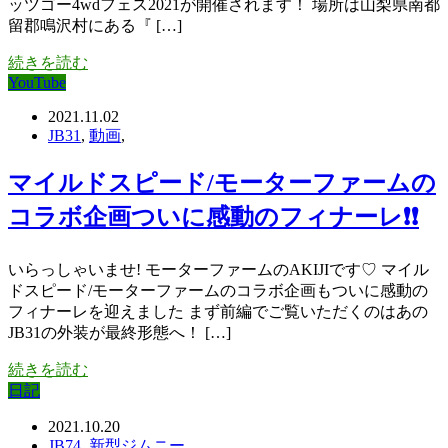
ッツゴー4wdフェス2021が開催されます！ 場所は山梨県南都
留郡鳴沢村にある『 […]
続きを読む
YouTube
2021.11.02
JB31
,
動画
,
マイルドスピード/モーターファームの
コラボ企画ついに感動のフィナーレ❗❗
いらっしゃいませ! モーターファームのAKIJIです♡ マイル
ドスピード/モーターファームのコラボ企画もついに感動の
フィナーレを迎えました まず前編でご覧いただくのはあの
JB31の外装が最終形態へ！ […]
続きを読む
日記
2021.10.20
JB74
,
新型ジムニー
,