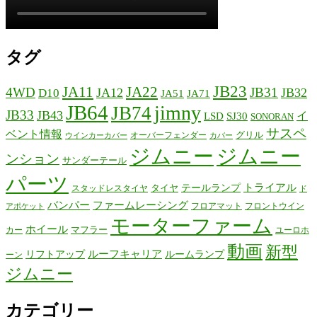
タグ
JB23
JA11
JA22
4WD
JB31
JA12
JB32
D10
JA51
JA71
JB64
jimny
JB74
JB33
JB43
イ
LSD
SJ30
SONORAN
サスペ
ベント情報
グリル
オーバーフェンダー
ウインカーカバー
カバー
ジムニー
ジムニー
ンション
サンダーテール
パーツ
テールランプ
トライアル
タイヤ
スタッドレスタイヤ
ド
バンパー
ファームレーシング
フロアマット
フロントウイン
アポケット
モーターファーム
ホイール
マフラー
カー
ユーロホ
動画
新型
リフトアップ
ルーフキャリア
ルームランプ
ーン
ジムニー
カテゴリー