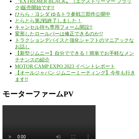
〝EXTREMER BLACK〟（エクストリーマー ブラッ
ク)販売開始です!!
ひらら・ヨシダ ゆるトラ参戦三部作公開中
とらとら第2戦終了しました！
キャンセル待ち専用フォーム開設!!
変形したロールバーは修正できるのか!?
トラクションデバイスと強化シャフトのマニアックな
お話し
【新型ジムニー】自分でできる！簡単でお手軽なメン
テナンスの紹介
MOTOR CAMP EXPO 2023 イベントレポート
【オールジャパン ジムニーミーティング】今年も行き
ます!!
モーターファームPV