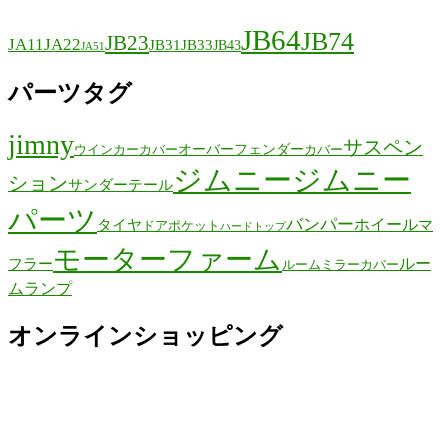
JB64
JB74
JB23
JA11
JA22
JB31
JB33
JB43
JA51
パーツタグ
jimny
サスペン
オーバーフェンダー
ウインカーカバー
カバー
ジムニー
ジムニー
ション
サンダーテール
パーツ
バンパー
ホイール
タイヤ
マ
ドアポケット
ハードトップ
モーターファーム
ルー
フラー
ルームミラーカバー
ムランプ
オンラインショッピング